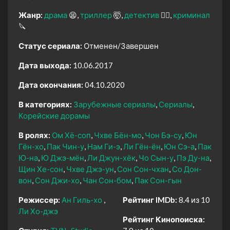
Жанр:
драма
😫
триллер
🤯
детектив
🕵️‍♂️
криминал
🔪
Статус сериала:
Отменен/Завершен
Дата выхода:
10.06.2017
Дата окончания:
04.10.2020
В категориях:
Зарубежные сериалы
Сериалы
Корейские дорамы
В ролях:
Ом Хё-соп
Чхве Бён-мо
Чон Бэ-су
Юн
Гён-хо
Пак Чин-у
Нам Ги-э
Ли Гён-ён
Юн Сэ-а
Пак
Ю-на
Ю Джэ-мён
Ли Джун-хёк
Чо Сын-у
Пэ Ду-на
Щин Хе-сон
Чхве Джэ-ун
Сон Сон-чхан
Со Дон-
вон
Сон Джи-хо
Чан Сон-бом
Пак Сон-гын
Режиссер:
Ан Гиль-хо
Рейтинг IMDb:
8.4 из 10
Ли Хо-джэ
Рейтинг Кинопоиска: