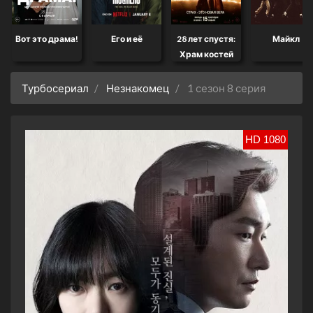
Вот это драма!
Его и её
28 лет спустя:
Майкл
Храм костей
Турбосериал
Незнакомец
1 сезон 8 серия
HD 1080