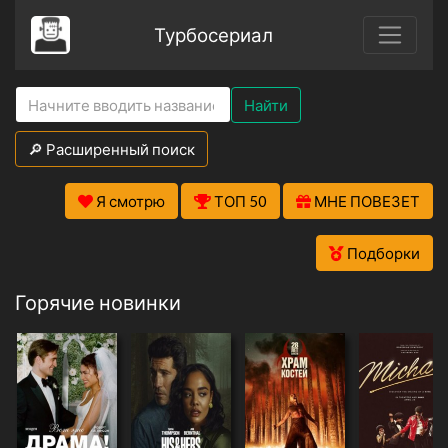
Турбосериал
Найти
🔎 Расширенный поиск
Я смотрю
ТОП 50
МНЕ ПОВЕЗЕТ
Подборки
Горячие новинки