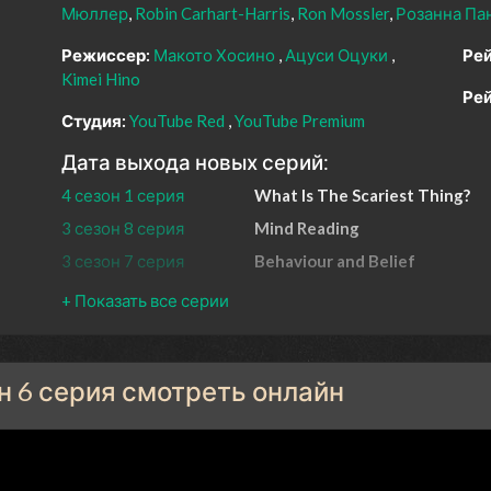
Мюллер
Robin Carhart-Harris
Ron Mossler
Розанна Па
Режиссер:
Макото Хосино
Ацуси Оцуки
Рей
Kimei Hino
Рей
Студия:
YouTube Red
YouTube Premium
Дата выхода новых серий:
4 сезон 1 серия
What Is The Scariest Thing?
3 сезон 8 серия
Mind Reading
3 сезон 7 серия
Behaviour and Belief
3 сезон 6 серия
How to Talk to Aliens
3 сезон 5 серия
Should I Die?
3 сезон 4 серия
The Stanford Prison Experime
он 6 серия смотреть онлайн
3 сезон 3 серия
The Stilwell Brain
3 сезон 2 серия
Moral Licensing
3 сезон 1 серия
The Cognitive Tradeoff
Hypothesis