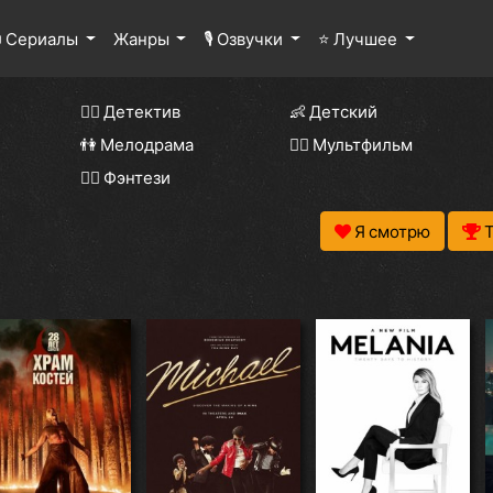
 Сериалы
Жанры
🎙 Озвучки
⭐ Лучшее
🕵️‍♂️ Детектив
👶 Детский
👫 Мелодрама
🧚‍♀️ Мультфильм
🧝‍♂️ Фэнтези
Я смотрю