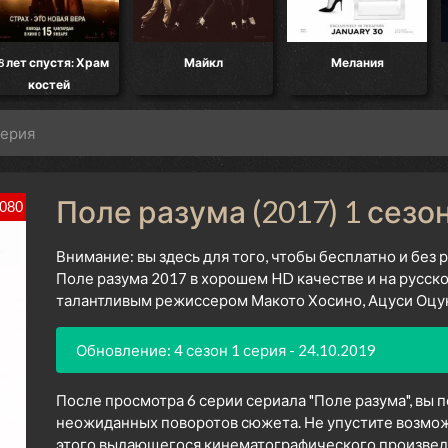
8 лет спустя: Храм
Майкл
Мелания
костей
серия
Поле разума (2017) 1 сезо
080
Внимание: вы здесь для того, чтобы бесплатно и без
Поле разума 2017 в хорошем HD качестве и на русск
талантливым режиссером Макото Хосино, Ацуси Оцуки,
Обновление: 4 сезон 1 серия - 24.10.2019
После просмотра 6 серии сериала "Поле разума", вы 
неожиданных поворотов сюжета. Не упустите возмож
этого выдающегося кинематографического произведен