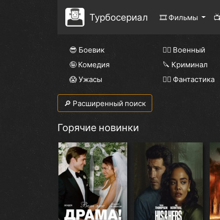
Турбосериал
🎞 Фильмы

😎 Боевик
👨‍✈️ Военный
🤪 Комедия
🔪 Криминал
😱 Ужасы
🧙‍♀️ Фантастика
🔎 Расширенный поиск
Горячие новинки