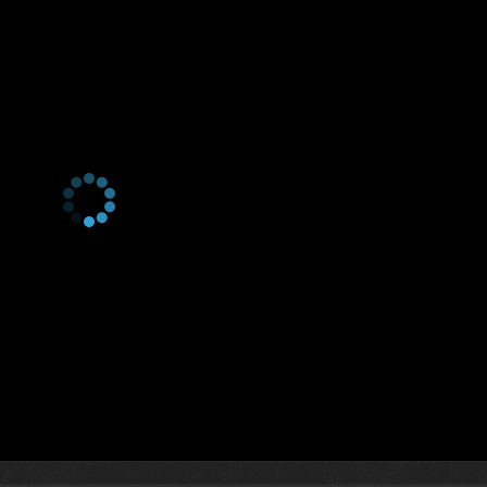
3 сезон 0 серия
What Is the Scariest Thing?
2 сезон 8 серия
The Electric Brain
2 сезон 7 серия
Divergent Minds
2 сезон 6 серия
The Power of Suggestion
2 сезон 5 серия
How to Make a Hero
2 сезон 4 серия
Your Brain on Tech
2 сезон 3 серия
Interrogation
2 сезон 2 серия
The Psychedelic Experience
2 сезон 1 серия
The Greater Good
1 сезон 8 серия
Do You Know Yourself?
1 сезон 7 серия
In Your Face
1 сезон 6 серия
Touch
1 сезон 5 серия
Freedom of Choice
1 сезон 4 серия
Artificial Intelligence
1 сезон 3 серия
Destruction