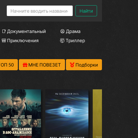
Найти
📑 Документальный
😫 Драма
🎒 Приключения
🤯 Триллер
ТОП 50
МНЕ ПОВЕЗЕТ
Подборки