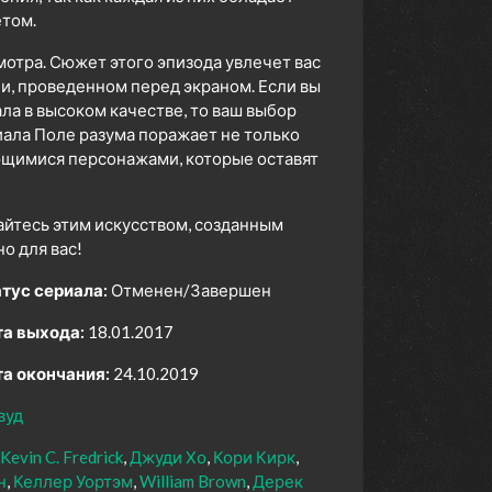
том.
мотра. Сюжет этого эпизода увлечет вас
ни, проведенном перед экраном. Если вы
а в высоком качестве, то ваш выбор
ала Поле разума поражает не только
ющимися персонажами, которые оставят
айтесь этим искусством, созданным
 для вас!
тус сериала:
Отменен/Завершен
а выхода:
18.01.2017
а окончания:
24.10.2019
вуд
Kevin C. Fredrick
Джуди Хо
Кори Кирк
н
Келлер Уортэм
William Brown
Дерек