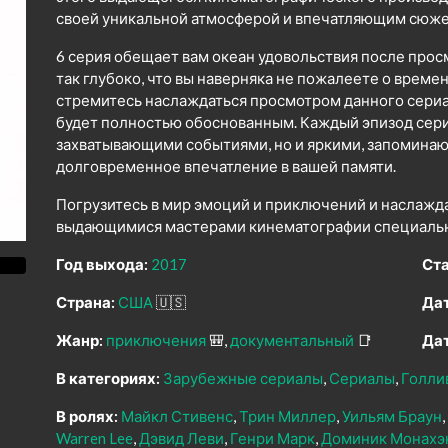
своей уникальной атмосферой и впечатляющим сюже
6 серия обещает вам океан удовольствия после прос
так глубоко, что вы наверняка не пожалеете о време
стремитесь наслаждаться просмотром данного сериал
будет полностью обоснованным. Каждый эпизод сери
захватывающими событиями, но и яркими, запомина
долговременное впечатление в вашей памяти.
Погрузитесь в мир эмоций и приключений и наслажд
выдающимися мастерами кинематографии специально
Год выхода:
2017
Ста
Страна:
США
🇺🇸
Дат
Жанр:
приключения
🎒
документальный
📑
Дат
В категориях:
Зарубежные сериалы
Сериалы
Голли
В ролях:
Майкл Стивенс
Трин Миллер
Уильям Браун
Warren Lee
Дэвид Леви
Генри Марк
Доминик Монахэ