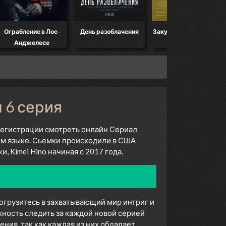
Ограбление в Лос-
День разоблачения
Закулисье реальности
Анджелесе
н 6 серия
 регистрации смотреть онлайн Сериал
ом языке. Сьемки происходили в США
 Kimei Hino начиная с 2017 года.
погрузитесь в захватывающий мир интриг и
ность следить за каждой новой серией
ия, так как каждая из них обладает