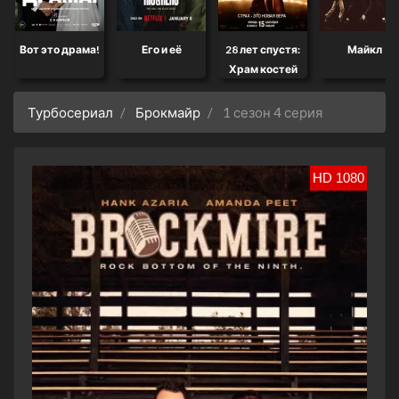
Вот это драма!
Его и её
28 лет спустя:
Майкл
Храм костей
Турбосериал
Брокмайр
1 сезон 4 серия
HD 1080