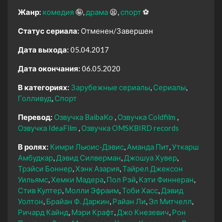
Жанр:
комедия
🤪
драма
😫
спорт
⚽
Статус сериала:
Отменен/Завершен
Дата выхода:
05.04.2017
Дата окончания:
06.05.2020
В категориях:
Зарубежные сериалы
Сериалы
Голливуд
Спорт
Перевод:
Озвучка BaibaKo
Озвучка Coldfilm
Озвучка IdeaFilm
Озвучка OMSKBIRD records
В ролях:
Кимри Льюис-Дэвис
Аманда Пит
Уткарш
Амбудкар
Дэвид Силверман
Джошуа Хувер
Трэйси Боннер
Хэнк Азария
Тайрел Джексон
Уильямс
Хемки Мадера
Пол Рэй
Кэти Финнеран
Стив Култер
Молли Эфраим
Тоби Хасс
Дэвид
Уолтон
Брайан Ф. Даркин
Райан Ли
Эл Митчелл
Ричард Кайнд
Мэри Крафт
Джо Кнезевич
Рон