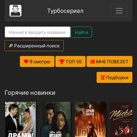
Турбосериал
Найти
🔎 Расширенный поиск
Я смотрю
ТОП 50
МНЕ ПОВЕЗЕТ
Подборки
Горячие новинки