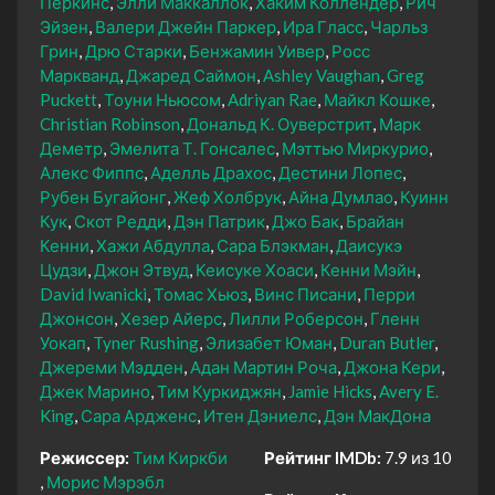
Перкинс
Элли Маккаллок
Хаким Коллендер
Рич
Эйзен
Валери Джейн Паркер
Ира Гласс
Чарльз
Грин
Дрю Старки
Бенжамин Уивер
Росс
Маркванд
Джаред Саймон
Ashley Vaughan
Greg
Puckett
Тоуни Ньюсом
Adriyan Rae
Майкл Кошке
Christian Robinson
Дональд К. Оуверстрит
Марк
Деметр
Эмелита Т. Гонсалес
Мэттью Миркурио
Алекс Фиппс
Аделль Драхос
Дестини Лопес
Рубен Бугайонг
Жеф Холбрук
Айна Думлао
Куинн
Кук
Скот Редди
Дэн Патрик
Джо Бак
Брайан
Кенни
Хажи Абдулла
Сара Блэкман
Даисукэ
Цудзи
Джон Этвуд
Кеисуке Хоаси
Кенни Мэйн
David Iwanicki
Томас Хьюз
Винс Писани
Перри
Джонсон
Хезер Айерс
Лилли Роберсон
Гленн
Уокап
Tyner Rushing
Элизабет Юман
Duran Butler
Джереми Мэдден
Адан Мартин Роча
Джона Кери
Джек Марино
Тим Куркиджян
Jamie Hicks
Avery E.
King
Сара Ардженс
Итен Дэниелс
Дэн МакДона
Режиссер:
Тим Киркби
Рейтинг IMDb:
7.9 из 10
Морис Мэрэбл