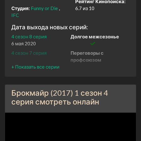
Рейтинг Кинопоиска:
Студия:
Funny or Die
6.7 из 10
IFC
Дата выхода новых серий:
4 сезон 8 серия
Долгое межсезонье
6 мая 2020
4 сезон 7 серия
Переговоры с
профсоюзом
29 апреля 2020
4 сезон 6 серия
Зал славы
22 апреля 2020
Брокмайр (2017) 1 сезон 4
4 сезон 5 серия
Игровой дубль
15 апреля 2020
серия смотреть онлайн
4 сезон 4 серия
Возвращение года
8 апреля 2020
4 сезон 3 серия
Хитрая подача
1 апреля 2020