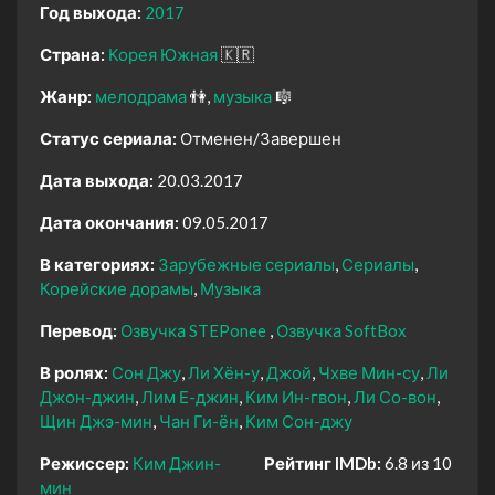
Год выхода:
2017
Страна:
Корея Южная
🇰🇷
Жанр:
мелодрама
👫
музыка
🎼
Статус сериала:
Отменен/Завершен
Дата выхода:
20.03.2017
Дата окончания:
09.05.2017
В категориях:
Зарубежные сериалы
Сериалы
Корейские дорамы
Музыка
Перевод:
Озвучка STEPonee
Озвучка SoftBox
В ролях:
Сон Джу
Ли Хён-у
Джой
Чхве Мин-су
Ли
Джон-джин
Лим Е-джин
Ким Ин-гвон
Ли Со-вон
Щин Джэ-мин
Чан Ги-ён
Ким Сон-джу
Режиссер:
Ким Джин-
Рейтинг IMDb:
6.8 из 10
мин