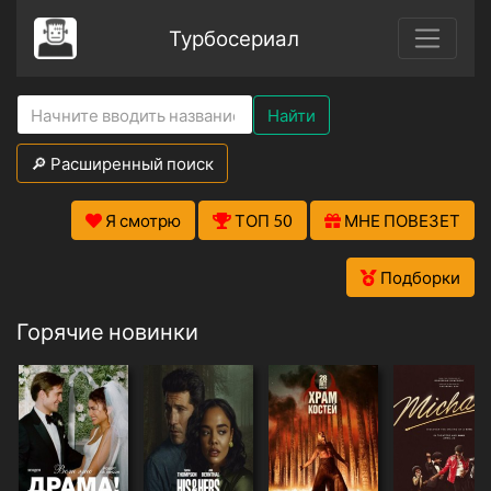
Турбосериал
Найти
🔎 Расширенный поиск
Я смотрю
ТОП 50
МНЕ ПОВЕЗЕТ
Подборки
Горячие новинки