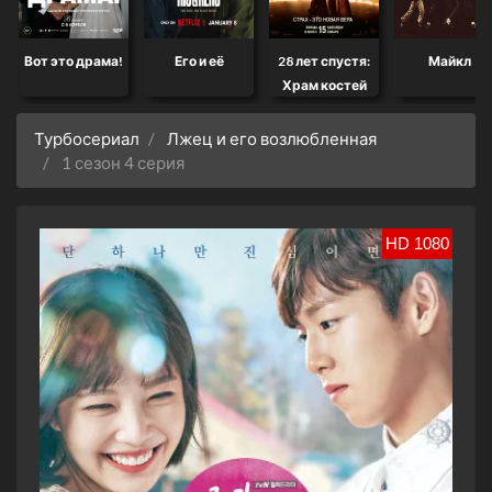
Вот это драма!
Его и её
28 лет спустя:
Майкл
Храм костей
Турбосериал
Лжец и его возлюбленная
1 сезон 4 серия
HD 1080