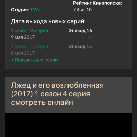
Рейтинг Кинопоиска:
Студия:
TVN
7.4 из 10
Дата выхода новых серий:
1 сезон 16 серия
Эпизод 16
9 мая 2017
1 сезон 15 серия
Эпизод 15
8 мая 2017
1 сезон 14 серия
Эпизод 14
2 мая 2017
1 сезон 13 серия
Эпизод 13
Лжец и его возлюбленная
1 мая 2017
(2017) 1 сезон 4 серия
1 сезон 12 серия
Эпизод 12
смотреть онлайн
25 апреля 2017
1 сезон 11 серия
Эпизод 11
24 апреля 2017
1 сезон 10 серия
Эпизод 10
18 апреля 2017