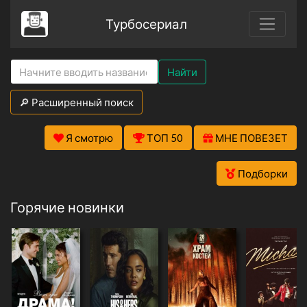
Турбосериал
Найти
🔎 Расширенный поиск
Я смотрю
ТОП 50
МНЕ ПОВЕЗЕТ
Подборки
Горячие новинки