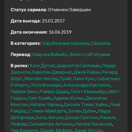
Статус сериала:
Отменен/Завершен
Дата выхода:
25.01.2017
Дата окончания:
16.06.2019
В категориях:
Зарубежные сериалы
Сериалы
Перевод:
Озвучка BaibaKo
Кино с субтитрами
В ролях:
Кэти Дуглас
Шарлотта Салливан
Ламар
Джонсон
Каролин Давернас
Джей Райан
Ричард
Шорт
Эбигейл Уинтер
Грэйс Линн Кунг
Себастьен
Робертс
Лола Флэнери
Александра Кастилло
Лайрик Бент
Рэйвен Дауда
Скотт Квальейру
Мэтт
Гордон
Грег Брайк
Адриан Холмс
Джонатан
Кёнсген
Натали Чарльз
Джоэль Томас Хайнс
Лиза
Райдер
Стивен МакКарти
Эллен Дубин
Лаура
ДеКартере
Бенц Антуан
Джоан Грегсон
Рашель
Лефевр
Сальваторе Антонио
Натали Лисинска
Чад Коннелл
Джейн Моффат
Джим Уотсон