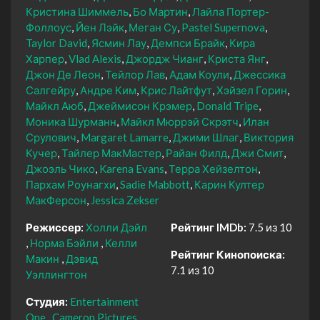
Кристина Шиммель
Бо Мартин
Лайла Портер-
Фоллоус
Йен Лэйк
Меган Су
Pastel Supernova
Taylor David
Ясмин Лау
Демпси Брайк
Кира
Харпер
Vlad Alexis
Джордж Чианг
Криста Янг
Джон Де Леон
Тейлор Лав
Адам Коули
Джессика
Салгейру
Андре Ким
Крис Лайтфут
Хэйзел Горин
Майкл Аюб
Джеймисон Крэмер
Donald Tripe
Моника Шурманн
Майкл Мюррэй Скрэтч
Илан
Срулович
Margaret Lamarre
Джими Шлаг
Виктория
Кучер
Тайлер МакМастер
Райан Филд
Джи Смит
Джоэль Чико
Karena Evans
Терра Хейзелтон
Пархам Роунагхи
Sadie Mabbott
Карин Култер
МакФерсон
Jessica Zekser
Режиссер:
Холли Дэйл
Рейтинг IMDb:
7.5 из 10
Норма Бэйли
Келли
Рейтинг Кинопоиска:
Макин
Дэвид
7.1 из 10
Уэллингтон
Студия:
Entertainment
One
Cameron Pictures