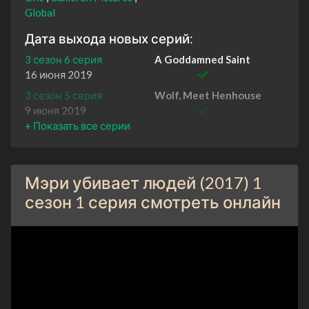
Global
Дата выхода новых серий:
3 сезон 6 серия
A Goddamned Saint
16 июня 2019
3 сезон 5 серия
Wolf, Meet Henhouse
9 июня 2019
3 сезон 4 серия
Switzerland Has Trees
2 июня 2019
3 сезон 3 серия
No Happy Endings Here
Мэри убивает людей (2017) 1
26 мая 2019
сезон 1 серия смотреть онлайн
3 сезон 2 серия
Girl Problems
19 мая 2019
3 сезон 1 серия
The Key to Faith
12 мая 2019
2 сезон 6 серия
Fatal Flaw
8 февраля 2018