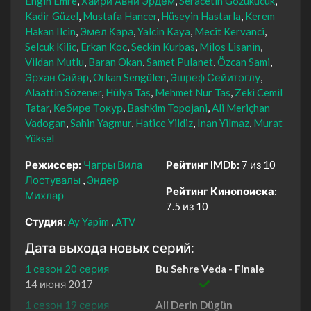
Engin Emre
Хайри Авни Эрдем
Seracetin Gözükücük
Kadir Güzel
Mustafa Hancer
Hüseyin Hastarla
Kerem
Hakan Ilcin
Эмел Кара
Yalcin Kaya
Mecit Kervanci
Selcuk Kilic
Erkan Koc
Seckin Kurbas
Milos Lisanin
Vildan Mutlu
Baran Okan
Samet Pulanet
Özcan Sami
Эрхан Сайар
Orkan Sengülen
Эшреф Сейитоглу
Alaattin Sözener
Hülya Tas
Mehmet Nur Tas
Zeki Cemil
Tatar
Кебире Токур
Bashkim Topojani
Ali Meriçhan
Vadogan
Sahin Yagmur
Hatice Yildiz
Inan Yilmaz
Murat
Yüksel
Режиссер:
Чагры Вила
Рейтинг IMDb:
7 из 10
Лостувалы
Эндер
Рейтинг Кинопоиска:
Михлар
7.5 из 10
Студия:
Ay Yapim
ATV
Дата выхода новых серий:
1 сезон 20 серия
Bu Sehre Veda - Finale
14 июня 2017
1 сезон 19 серия
Ali Derin Dügün