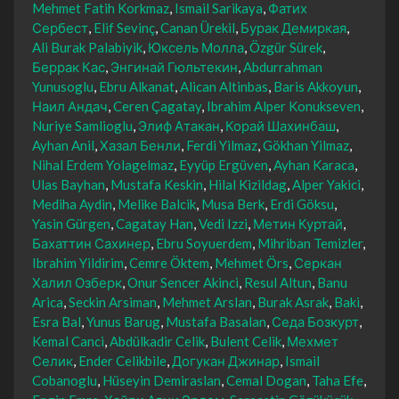
Mehmet Fatih Korkmaz
Ismail Sarikaya
Фатих
Сербест
Elif Sevinç
Canan Ürekil
Бурак Демиркая
Ali Burak Palabiyik
Юксель Молла
Özgür Sürek
Беррак Кас
Энгинай Гюльтекин
Abdurrahman
Yunusoglu
Ebru Alkanat
Alican Altinbas
Baris Akkoyun
Наил Андач
Ceren Çagatay
Ibrahim Alper Konukseven
Nuriye Samlioglu
Элиф Атакан
Корай Шахинбаш
Ayhan Anil
Хазал Бенли
Ferdi Yilmaz
Gökhan Yilmaz
Nihal Erdem Yolagelmaz
Eyyüp Ergüven
Ayhan Karaca
Ulas Bayhan
Mustafa Keskin
Hilal Kizildag
Alper Yakici
Mediha Aydin
Melike Balcik
Musa Berk
Erdi Göksu
Yasin Gürgen
Cagatay Han
Vedi Izzi
Метин Куртай
Бахаттин Сахинер
Ebru Soyuerdem
Mihriban Temizler
Ibrahim Yildirim
Cemre Öktem
Mehmet Örs
Серкан
Халил Озберк
Onur Sencer Akinci
Resul Altun
Banu
Arica
Seckin Arsiman
Mehmet Arslan
Burak Asrak
Baki
Esra Bal
Yunus Barug
Mustafa Basalan
Седа Бозкурт
Kemal Canci
Abdülkadir Celik
Bulent Celik
Мехмет
Селик
Ender Celikbile
Догукан Джинар
Ismail
Cobanoglu
Hüseyin Demiraslan
Cemal Dogan
Taha Efe