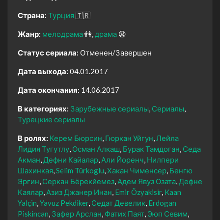
Страна:
Турция
🇹🇷
Жанр:
мелодрама
👫
драма
😫
Статус сериала:
Отменен/Завершен
Дата выхода:
04.01.2017
Дата окончания:
14.06.2017
В категориях:
Зарубежные сериалы
Сериалы
Турецкие сериалы
В ролях:
Керем Бюрсин
Гюркан Уйгун
Лейла
Лидия Тугутлу
Осман Алкаш
Бурак Тамдоган
Седа
Акман
Дефни Кайалар
Али Йоренч
Нилпери
Шахинкая
Selim Türkoglu
Хакан Чименсер
Бенгю
Эргин
Серкан Бёрекйемез
Адем Явуз Озата
Дефне
Каялар
Азиз Джанер Инан
Emir Özyakisir
Kaan
Yalçin
Yavuz Pekdiker
Седат Девелик
Erdogan
Piskincan
Зафер Арслан
Фатих Паят
Эюп Севим