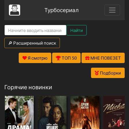
Турбосериал
Найти
🔎 Расширенный поиск
Я смотрю
ТОП 50
МНЕ ПОВЕЗЕТ
Подборки
Горячие новинки