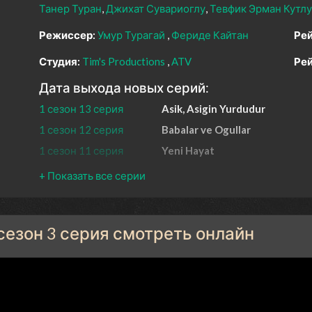
Танер Туран
Джихат Сувариоглу
Тевфик Эрман Кутлу
Режиссер:
Умур Турагай
Фериде Кайтан
Рей
Студия:
Tim's Productions
ATV
Рей
Дата выхода новых серий:
1 сезон 13 серия
Asik, Asigin Yurdudur
1 сезон 12 серия
Babalar ve Ogullar
1 сезон 11 серия
Yeni Hayat
1 сезон 10 серия
Ah Serçe Kalbim Benim
1 сезон 9 серия
Derd Olsun
1 сезон 8 серия
Sonsuza Kadar
 сезон 3 серия смотреть онлайн
1 сезон 7 серия
Baban Giderse
1 сезон 6 серия
Vira Bismillah
1 сезон 5 серия
3 Tabut
1 сезон 4 серия
Tekerrür