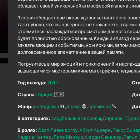
обладает своей уникальной атмосферой и впечатля
3 серия обещает вам океан удовольствия после прос
так глубоко, что вы наверняка не пожалеете о време
стремитесь наслаждаться просмотром данного сериал
будет полностью обоснованным. Каждый эпизод сери
захватывающими событиями, но и яркими, запомина
долговременное впечатление в вашей памяти.
Погрузитесь в мир эмоций и приключений и наслажд
выдающимися мастерами кинематографии специально
Год выхода:
2017
Ста
Страна:
Турция
🇹🇷
Дат
Жанр:
мелодрама
👫
драма
😫
криминал
🔪
Дат
В категориях:
Зарубежные сериалы
Сериалы
Турец
В ролях:
Сарп Левендоглу
Айкут Акдере
Тансу Биче
Кадрие Кентер
Лале Мансур
Ферди Санджар
Рагып 