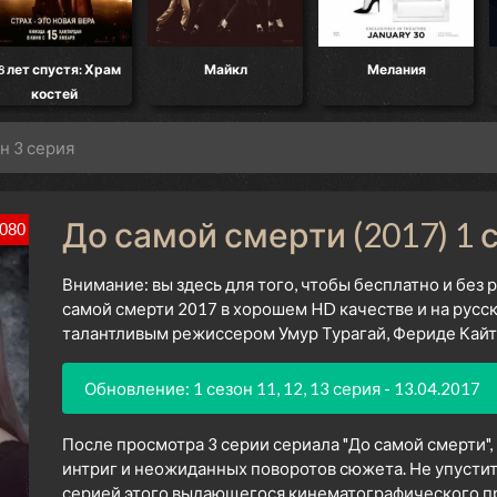
8 лет спустя: Храм
Майкл
Мелания
костей
н 3 серия
До самой смерти (2017) 1 
080
Внимание: вы здесь для того, чтобы бесплатно и без
самой смерти 2017 в хорошем HD качестве и на русс
талантливым режиссером Умур Турагай, Фериде Кайта
Обновление: 1 сезон 11, 12, 13 серия - 13.04.2017
После просмотра 3 серии сериала "До самой смерти",
интриг и неожиданных поворотов сюжета. Не упустит
серией этого выдающегося кинематографического про