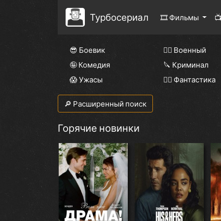
Турбосериал
🎞 Фильмы

😎 Боевик
👨‍✈️ Военный
🤪 Комедия
🔪 Криминал
😱 Ужасы
🧙‍♀️ Фантастика
🔎 Расширенный поиск
Горячие новинки