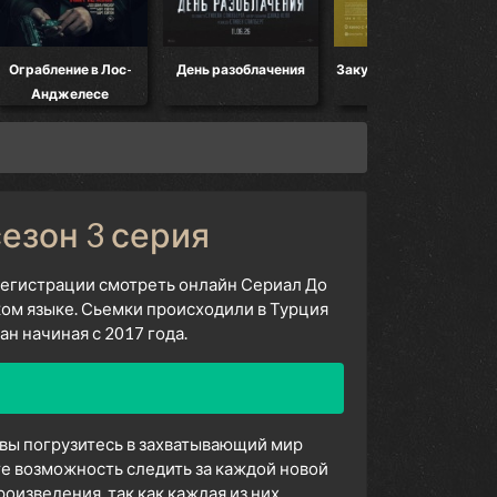
Ограбление в Лос-
День разоблачения
Закулисье реальности
Анджелесе
сезон 3 серия
 регистрации смотреть онлайн Сериал До
ком языке. Сьемки происходили в Турция
н начиная с 2017 года.
 вы погрузитесь в захватывающий мир
е возможность следить за каждой новой
изведения, так как каждая из них