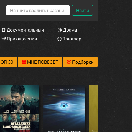
Найти
📑 Документальный
😫 Драма
🎒 Приключения
🤯 Триллер
ТОП 50
МНЕ ПОВЕЗЕТ
Подборки