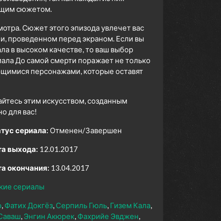
ющим сюжетом.
мотра. Сюжет этого эпизода увлечет вас
ни, проведенном перед экраном. Если вы
а в высоком качестве, то ваш выбор
ала До самой смерти поражает не только
ющимися персонажами, которые оставят
айтесь этим искусством, созданным
 для вас!
тус сериала:
Отменен/Завершен
а выхода:
12.01.2017
а окончания:
13.04.2017
кие сериалы
р
Фатих Докгёз
Серпиль Гюль
Гизем Кала
Саваш
Энгин Акюрек
Фахрийе Эвджен