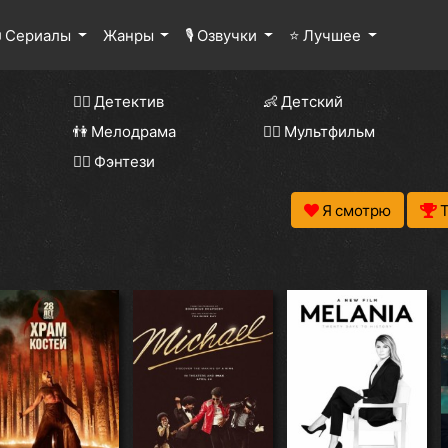
 Сериалы
Жанры
🎙 Озвучки
⭐ Лучшее
🕵️‍♂️ Детектив
👶 Детский
👫 Мелодрама
🧚‍♀️ Мультфильм
🧝‍♂️ Фэнтези
Я смотрю