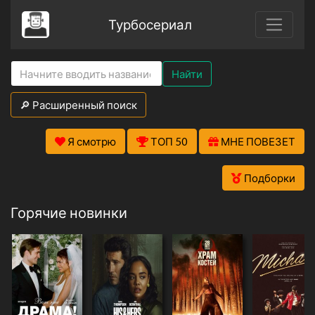
Турбосериал
Найти
🔎 Расширенный поиск
Я смотрю
ТОП 50
МНЕ ПОВЕЗЕТ
Подборки
Горячие новинки