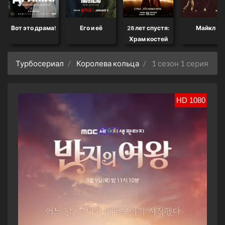
Вот это драма!
Его и её
28 лет спустя:
Майкл
Храм костей
Турбосериал
Королева кольца
1 сезон 1 серия
HD 1080