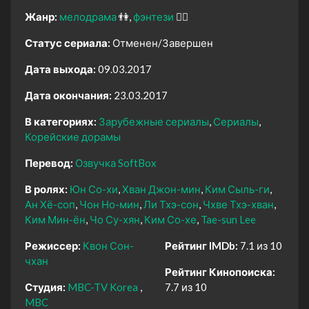
Жанр:
мелодрама
👫
фэнтези
🧝‍♂️
Статус сериала:
Отменен/Завершен
Дата выхода:
09.03.2017
Дата окончания:
23.03.2017
В категориях:
Зарубежные сериалы
Сериалы
Корейские дорамы
Перевод:
Озвучка SoftBox
В ролях:
Юн Со-хи
Хван Джон-мин
Ким Сыль-ги
Ан Хё-соп
Чон Но-мин
Ли Тхэ-сон
Чхве Тхэ-хван
Ким Мин-ён
Чо Су-хян
Ким Со-хе
Tae-sun Lee
Режиссер:
Квон Сон-
Рейтинг IMDb:
7.1 из 10
чхан
Рейтинг Кинопоиска:
Студия:
MBC-TV Korea
7.7 из 10
MBC