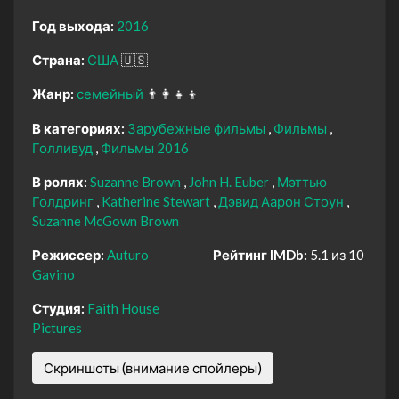
Год выхода:
2016
Страна:
США
🇺🇸
Жанр:
семейный
👨‍👩‍👧‍👦
В категориях:
Зарубежные фильмы
Фильмы
Голливуд
Фильмы 2016
В ролях:
Suzanne Brown
John H. Euber
Мэттью
Голдринг
Katherine Stewart
Дэвид Аарон Стоун
Suzanne McGown Brown
Режиссер:
Auturo
Рейтинг IMDb:
5.1 из 10
Gavino
Студия:
Faith House
Pictures
Скриншоты (внимание спойлеры)