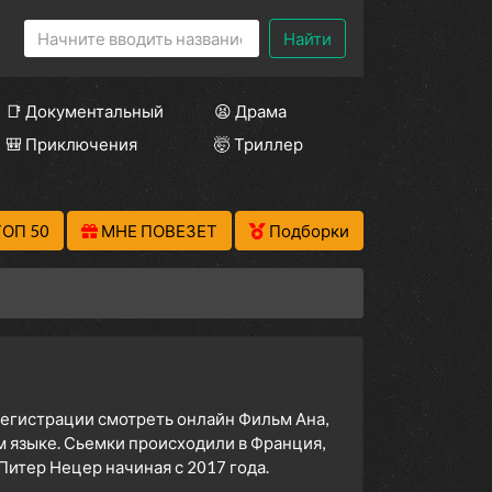
Найти
📑 Документальный
😫 Драма
🎒 Приключения
🤯 Триллер
ТОП 50
МНЕ ПОВЕЗЕТ
Подборки
 регистрации смотреть онлайн Фильм Ана,
м языке. Сьемки происходили в Франция,
итер Нецер начиная с 2017 года.