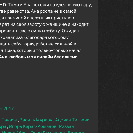
 HD:
Тома и Ана похожи на идеальную пару,
ве равенства. Ана росла не в самой
тся причиной внезапных приступов
ерёт на себя заботу о женщине и находит
роявить свою силу и заботу. Ожидая
ихоанализа, благодаря которому
щать себя гораздо более сильной и
я Тома, который только-только начал
на, любовь моя онлайн бесплатно.
ы 2017
 Тэнасе
Василь Мурару
Адриан Титьени
ора
Игорь Карас-Романов
Рэзван
Иоана Абур
Юлия Лумынаре
Виорел