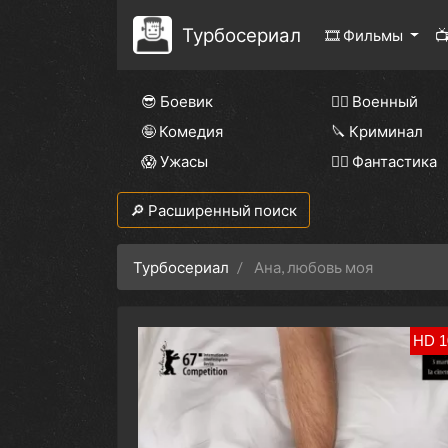
Турбосериал
🎞 Фильмы

😎 Боевик
👨‍✈️ Военный
🤪 Комедия
🔪 Криминал
😱 Ужасы
🧙‍♀️ Фантастика
🔎 Расширенный поиск
Турбосериал
Ана, любовь моя
HD 1