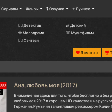
 Сериалы
Жанры
🎙 Озвучки
⭐ Лучшее
🕵️‍♂️ Детектив
👶 Детский
👫 Мелодрама
🧚‍♀️ Мультфильм
🧝‍♂️ Фэнтези
Я смотрю
Ана, любовь моя (2017)
080
Внимание: вы здесь для того, чтобы бесплатно и без
любовь моя 2017 в хорошем HD качестве и на русско
Германия, Румыния талантливым режиссером Калин П