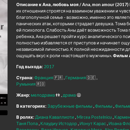
Описание к Ана, любовь моя / Ana, mon amour (2017)
их отношения строятся на взаимном уважении и чувст
благополучной семье - возможно, именно это являе
панических атак, которыми страдает девушка. Тома б
ей психолога. Слабость Аны даёт возможность Тома п
ребенка, Ана решает пройти курс аналитического пс
полностью избавляется от приступов и начинает ощу
независимой личностью. К полной неожиданности дл
ощущать вкус к роли «настоящего мужчины».
Фильм А
Год выхода:
2017
Страна:
Франция
🇫🇷
Германия
🇩🇪
Румыния
🇷🇴
Жанр:
мелодрама
👫
драма
😫
В категориях:
Зарубежные фильмы
Фильмы
Фильм
В ролях:
Диана Каваллиоти
Mircea Postelnicu
Кармен
Таня Попа
Клаудиу Истодор
Ионут Карас
Иоана Фл
Василеску
Влад Иванов
Каталина Мога
Alex Bogdan