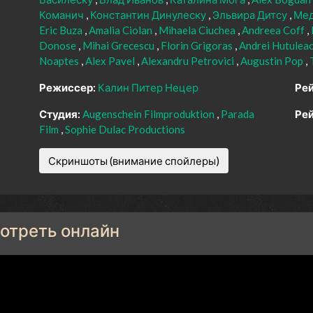
Команич
Константин Динулеску
Эльвира Дитсу
Мед
Eric Buza
Amalia Ciolan
Mihaela Ciuchea
Andreea Coff
Donose
Mihai Grecescu
Florin Grigoras
Andrei Hutulea
Noaptes
Alex Pavel
Alexandru Petrovici
Augustin Pop
Режиссер:
Калин Питер Нецер
Рей
Студия:
Augenschein Filmproduktion
Parada
Рей
Film
Sophie Dulac Productions
Скриншоты (внимание спойлеры)
мотреть онлайн