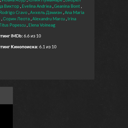
а Виктор
Evelina Andriea
Geanina Bont
Rodrigo Cravo
Анхель Дэмиэн
Ana Maria
c
Сорин Леота
Alexandru Marcu
Irina
Titus Popescu
Elena Voineag
тинг IMDb:
6.6 из 10
тинг Кинопоиска:
6.1 из 10