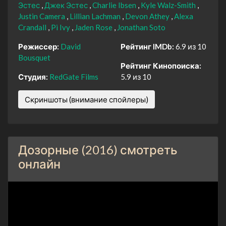
Эстес
Джек Эстес
Charlie Ibsen
Kyle Walz-Smith
Justin Camera
Lillian Lachman
Devon Athey
Alexa
Crandall
Pi Ivy
Jaden Rose
Jonathan Soto
Режиссер:
David
Рейтинг IMDb:
6.9 из 10
Bousquet
Рейтинг Кинопоиска:
Студия:
RedGate Films
5.9 из 10
Скриншоты (внимание спойлеры)
Дозорные (2016) смотреть
онлайн