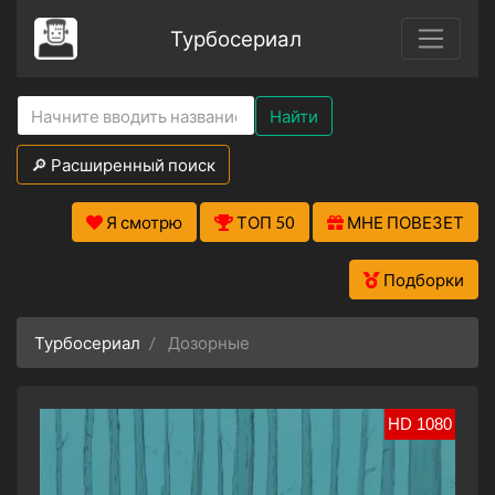
Турбосериал
Найти
🔎 Расширенный поиск
Я смотрю
ТОП 50
МНЕ ПОВЕЗЕТ
Подборки
Турбосериал
Дозорные
HD 1080