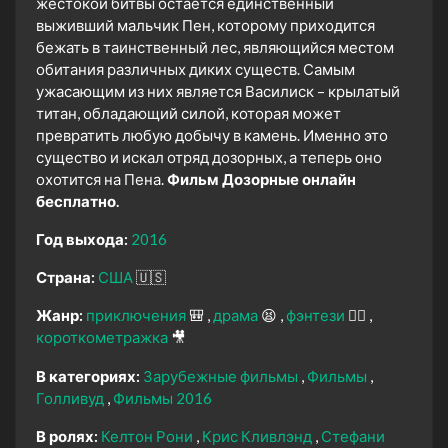
жестокой битвы остается единственный
выживший мальчик Пен, которому приходится
бежать в таинственный лес, являющийся местом
обитания различных диких существ. Самым
ужасающим из них является Василиск – крылатый
титан, обладающий силой, которая может
превратить любую добычу в камень. Именно это
существо и искал отряд дозорных, а теперь оно
охотится на Пена.
Фильм Дозорные онлайн
бесплатно.
Год выхода:
2016
Страна:
США
🇺🇸
Жанр:
приключения
🎒
драма
😫
фэнтези
🧝‍♂️
короткометражка
🎥
В категориях:
Зарубежные фильмы
Фильмы
Голливуд
Фильмы 2016
В ролях:
Келтон Рони
Крис Кливлэнд
Стефани