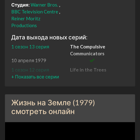
Студия:
Warner Bros.
BBC Television Centre
Reiner Moritz
Productions
Дата выхода новых серий:
1 сезон 13 серия
The Compulsive
Communicators
10 апреля 1979
1 сезон 12 серия
Life in the Trees
3 апреля 1979
1 сезон 11 серия
The Hunters and Hunted
27 марта 1979
Жизнь на Земле (1979)
1 сезон 10 серия
Theme and Variations
20 марта 1979
смотреть онлайн
1 сезон 9 серия
The Rise of the Mammals
13 марта 1979
1 сезон 8 серия
Lords of the Air