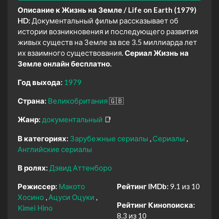
Описание к Жизнь на Земле / Life on Earth (1979)
HD:
Документальный фильм рассказывает об
истории возникновения и последующего развития
живых существ на Земле за все 3.5 миллиарда лет
их взаимного существования.
Сериал Жизнь на
Земле онлайн бесплатно.
Год выхода:
1979
Страна:
Великобритания
🇬🇧
Жанр:
документальный
📑
В категориях:
Зарубежные сериалы
Сериалы
Английские сериалы
В ролях:
Дэвид Аттенборо
Режиссер:
Макото
Рейтинг IMDb:
9.1 из 10
Хосино
Ацуси Оцуки
Рейтинг Кинопоиска:
Kimei Hino
8.3 из 10