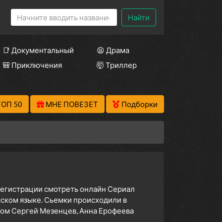
Найти
📑 Документальный
😫 Драма
🎒 Приключения
🤯 Триллер
ТОП 50
МНЕ ПОВЕЗЕТ
Подборки
 регистрации смотреть онлайн Сериал
ском языке. Сьемки происходили в
ром Сергей Мезенцев, Анна Ерофеева