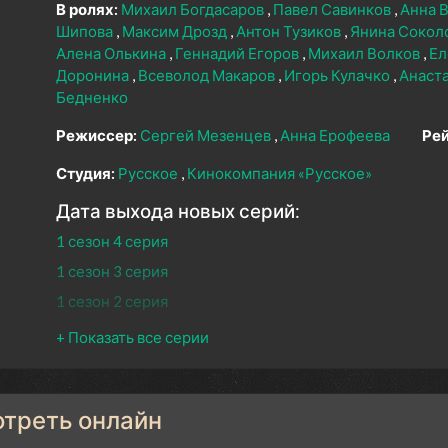
В ролях:
Михаил Богдасаров
Павел Савинков
Анна 
Шипова
Максим Дрозд
Антон Тузиков
Янина Сокол
Алена Олькина
Геннадий Егоров
Михаил Волков
Ел
Доронина
Всеволод Макаров
Игорь Кулачко
Анаст
Бедненко
Режиссер:
Сергей Мезенцев
Анна Ерофеева
Рей
Студия:
Русское
Кинокомпания «Русское»
Дата выхода новых серий:
1 сезон 4 серия
1 сезон 3 серия
1 сезон 2 серия
1 сезон 1 серия
отреть онлайн