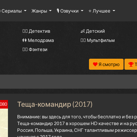
 Сериалы
Жанры
🎙 Озвучки
⭐ Лучшее
🕵️‍♂️ Детектив
👶 Детский
👫 Мелодрама
🧚‍♀️ Мультфильм
🧝‍♂️ Фэнтези
Я смотрю
Теща-командир (2017)
080
Внимание: вы здесь для того, чтобы бесплатно и без
Теща-командир 2017 в хорошем HD качестве и на рус
Россия, Польша, Украина, СНГ талантливым режиссе
начиная с 2017 года.