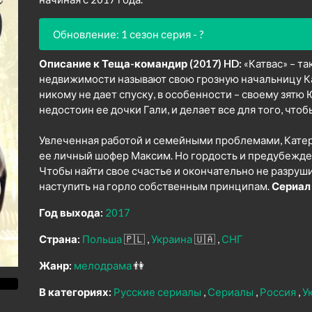
Обновление: 1 сезон серия - ?
Описание к Теща-командир (2017) HD:
«Катвас» – та
недвижимости называют свою грозную начальницу Ка
никому не дает спуску, в особенности – своему зятю
недостоин ее дочки Гали, и делает все для того, чтоб
Увлеченная работой и семейными проблемами, Катери
ее личный шофер Максим. Но гордость и предубежден
Чтобы найти свое счастье и окончательно не разруш
наступить на горло собственным принципам.
Сериал
Год выхода:
2017
Страна:
Польша
🇵🇱
Украина
🇺🇦
СНГ
Жанр:
мелодрама
👫
В категориях:
Русские сериалы
Сериалы
Россия
У