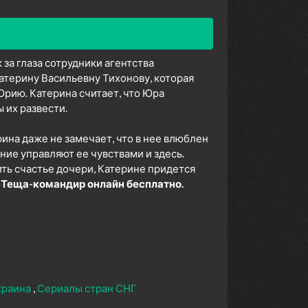
к за глаза сотрудники агентства
терину Васильевну Тихонову, которая
 Юрию. Катерина считает, что Юра
ы их развести.
на даже не замечает, что в нее влюблен
ие управляют ее чувствами и здесь.
ить счастье дочери, Катерине придется
 Теща-командир онлайн бесплатно.
краина
Сериалы стран СНГ