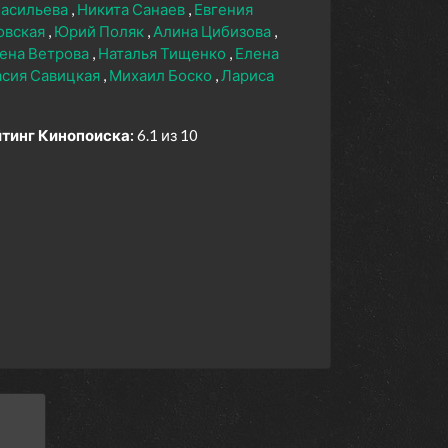
Васильева
Никита Санаев
Евгения
овская
Юрий Поляк
Алина Цибизова
ена Ветрова
Наталья Тищенко
Елена
асия Савицкая
Михаил Боско
Лариса
тинг Кинопоиска:
6.1 из 10