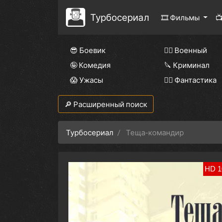
Турбосериал
🎞 Фильмы

😎 Боевик
👨‍✈️ Военный
🤪 Комедия
🔪 Криминал
😱 Ужасы
🧙‍♀️ Фантастика
🔎 Расширенный поиск
Турбосериал
Теща-командир
HD 1