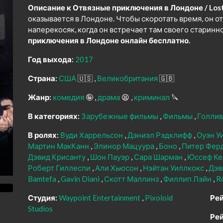
Описание к Отвязные приключения в Лондоне / Lost 
оказывается в Лондоне. Чтобы скоротать время, он от
наперекосяк, когда он встречает там своего старинн
приключения в Лондоне онлайн бесплатно.
Год выхода:
2017
Страна:
США
🇺🇸
Великобритания
🇬🇧
Жанр:
комедия
🤪
драма
😫
криминал
🔪
В категориях:
Зарубежные фильмы
Фильмы
Голли
В ролях:
Вуди Харрельсон
Дэниэл Рэдклифф
Оуэн У
Мартин МакКанн
Элинор Мацуура
Боно
Питер Фер
Дэвид Крисанту
Шон Пауэр
Сара Шарман
Юссеф Ке
Роберт Гиллеспи
Али Хьюсон
Нэйтан Уиллкокс
Дэв
Bamtefa
Gavin Diani
Скотт Маллинз
Филлип Лэйн
R
Студия:
Waypoint Entertainment
Pixoloid
Рей
Studios
Рей