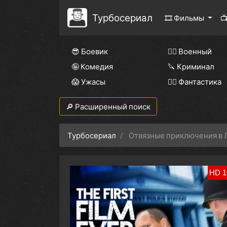
Турбосериал
🎞 Фильмы

😎 Боевик
👨‍✈️ Военный
🤪 Комедия
🔪 Криминал
😱 Ужасы
🧙‍♀️ Фантастика
🔎 Расширенный поиск
Турбосериал
Отвязные приключения в 
HD 1