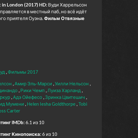
in London (2017) HD:
Вуди Харрельсон
правляется в местный паб, но всё идёт
ого приятеля Оуэна.
Фильм Отвязные
вуд
Фильмы 2017
илсон
Амир Эль-Марси
Уилли Нельсон
динандо
Рики Чемп
Луиза Харланд
ркур
Адэ Ойефесо
Зринка Цвитешич
ид Мумени
Helen Iesha Goldthorpe
Tobi
oss Carter
тинг IMDb:
6.1 из 10
тинг Кинопоиска:
6 из 10