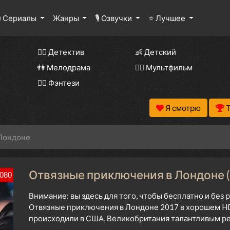
 Сериалы
Жанры
🎙 Озвучки
⭐ Лучшее
🕵️‍♂️ Детектив
👶 Детский
👫 Мелодрама
🧚‍♀️ Мультфильм
🧝‍♂️ Фэнтези
Я смотрю
Лондоне
Отвязные приключения в Лондоне (
080
Внимание: вы здесь для того, чтобы бесплатно и без
Отвязные приключения в Лондоне 2017 в хорошем HD
происходили в США, Великобритания талантливым ре