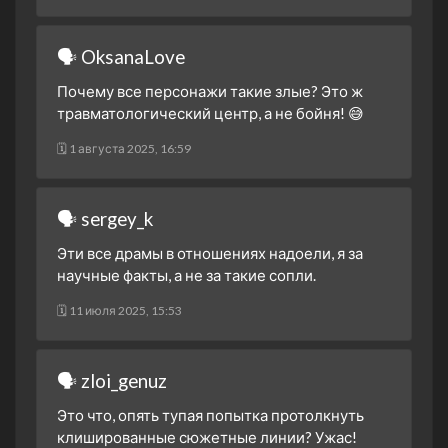
🗣 OksanaLove
Почему все персонажи такие злые? Это ж
травматологический центр, а не бойня! 😅
🗓 1 августа 2025, 16:59
🗣 sergey_k
Эти все драмы в отношениях надоели, я за
научные факты, а не за такие сопли.
🗓 11 июля 2025, 15:53
🗣 zloi_genuz
Это что, опять тупая попытка протолкнуть
клишированные сюжетные линии? Ужас!