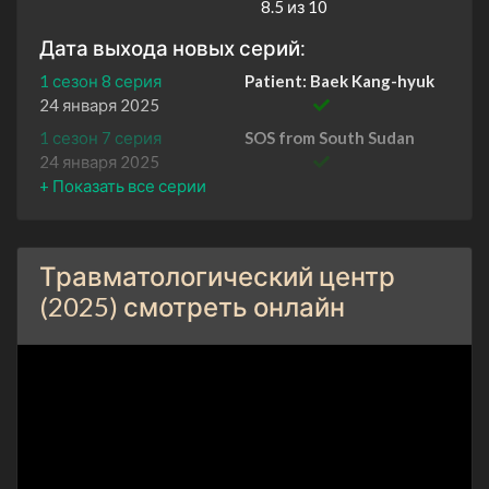
8.5 из 10
Дата выхода новых серий:
1 сезон 8 серия
Patient: Baek Kang-hyuk
24 января 2025
1 сезон 7 серия
SOS from South Sudan
24 января 2025
1 сезон 6 серия
Reasons for Not Giving Up
24 января 2025
1 сезон 5 серия
Code Black
Травматологический центр
24 января 2025
(2025) смотреть онлайн
1 сезон 4 серия
Closer Than You Think
24 января 2025
1 сезон 3 серия
Keep On Running
24 января 2025
1 сезон 2 серия
The Birth of Protégé No.1
24 января 2025
1 сезон 1 серия
Enter Doctor Maniac