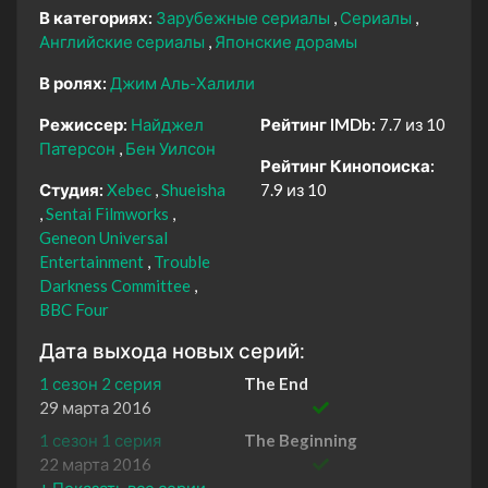
В категориях:
Зарубежные сериалы
Сериалы
Английские сериалы
Японские дорамы
В ролях:
Джим Аль-Халили
Режиссер:
Найджел
Рейтинг IMDb:
7.7 из 10
Патерсон
Бен Уилсон
Рейтинг Кинопоиска:
Студия:
Xebec
Shueisha
7.9 из 10
Sentai Filmworks
Geneon Universal
Entertainment
Trouble
Darkness Committee
BBC Four
Дата выхода новых серий:
1 сезон 2 серия
The End
29 марта 2016
1 сезон 1 серия
The Beginning
22 марта 2016