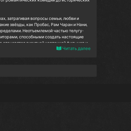
ах, затрагивая вопросы семьи, любви и
акие звёзды, как Пробас, Рам Чаран и Нани,
ё пределами. Неотъемлемой частью телугу-
зиторами, способными создать настоящие
 становятся визитной карточкой фильмов и
Читать далее
так и современного кино. Мы предлагаем
ости, рецензии на новинки и информацию о
изонты индийского кино!