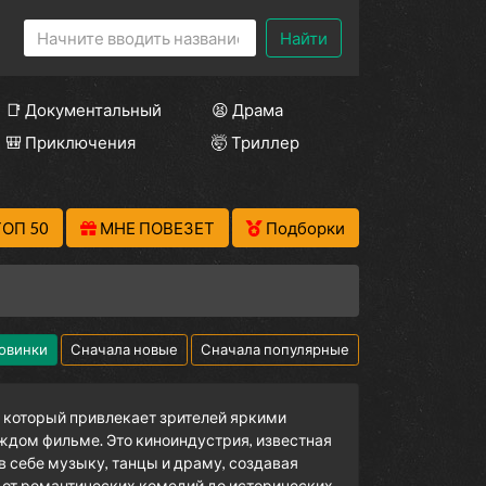
Найти
📑 Документальный
😫 Драма
🎒 Приключения
🤯 Триллер
ТОП 50
МНЕ ПОВЕЗЕТ
Подборки
овинки
Сначала новые
Сначала популярные
, который привлекает зрителей яркими
ждом фильме. Это киноиндустрия, известная
в себе музыку, танцы и драму, создавая
 от романтических комедий до исторических