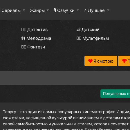
 Сериалы
Жанры
🎙 Озвучки
⭐ Лучшее
🕵️‍♂️ Детектив
👶 Детский
👫 Мелодрама
🧚‍♀️ Мультфильм
🧝‍♂️ Фэнтези
Я смотрю
Популярные н
Телугу – это один из самых популярных кинематографов Индии
сюжетами, насыщенной культурой и вниманием к деталям в ка
своей самобытностью и уникальным стилем, которая сочетает 
неповторимые произведения искусства. Разнообразие жанров,