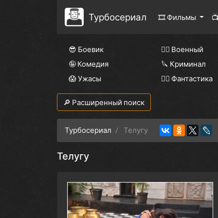
Турбосериал
🎞 Фильмы

😎 Боевик
👨‍✈️ Военный
🤪 Комедия
🔪 Криминал
😱 Ужасы
🧙‍♀️ Фантастика
🔎 Расширенный поиск
Турбосериал
Телугу
Телугу