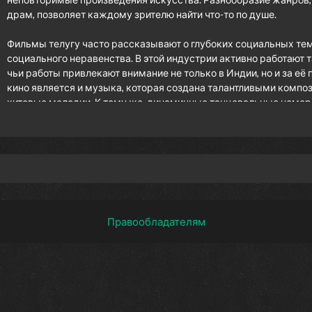
драм, позволяет каждому зрителю найти что-то по душе.
Фильмы телугу часто рассказывают о глубоких социальных тем
социального неравенства. В этой индустрии активно работают т
чьи работы привлекают внимание не только в Индии, но и за е
кино является и музыка, которая создана талантливыми компо
хитовые мелодии. К тому же, динамичные танцевальные номера
новые фильмы, которые радуют поклонников как классического, 
я с его жемчужинами. На нашем сайте вы найдете актуальные нов
ельный мир телугу-кинематографа и откройте для себя новые гор
Правообладателям