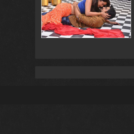
придают им особую энергетику.
Каждый год в индустрии телугу появляются 
вам окунуться в мир телугу и познакомитьс
предстоящих релизах. Погрузитесь в удивит