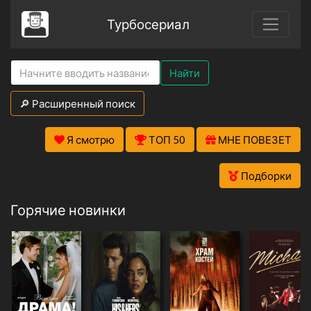
Турбосериал
Найти
🔎 Расширенный поиск
Я смотрю
ТОП 50
МНЕ ПОВЕЗЕТ
Подборки
Горячие новинки