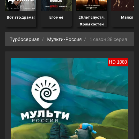
Вот это драма!
Его и её
28 лет спустя:
Майкл
Храм костей
Турбосериал
Мульти-Россия
1 сезон 38 серия
HD 1080