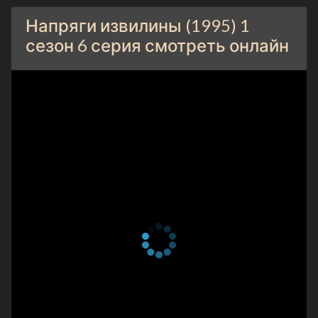
1 сезон 4 серия
Гвоздь программы
Напряги извилины (1995) 1
29 января 1995
сезон 6 серия смотреть онлайн
1 сезон 3 серия
Гудбай, мисс Чип!
22 января 1995
1 сезон 2 серия
Казино Зло
15 января 1995
1 сезон 1 серия
Pilot
8 января 1995