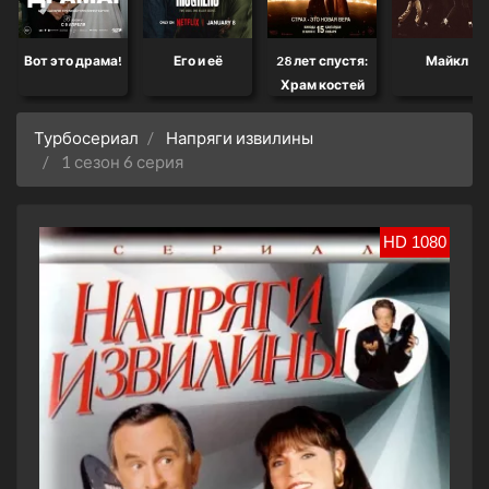
Вот это драма!
Его и её
28 лет спустя:
Майкл
Храм костей
Турбосериал
Напряги извилины
1 сезон 6 серия
HD 1080