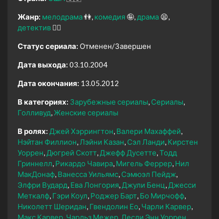
Жанр:
мелодрама
👫
комедия
🤪
драма
😫
детектив
🕵️‍♂️
Статус сериала:
Отменен/Завершен
Дата выхода:
03.10.2004
Дата окончания:
13.05.2012
В категориях:
Зарубежные сериалы
Сериалы
Голливуд
Женские сериалы
В ролях:
Джей Хэррингтон
Валери Махаффей
Нэйтан Филлион
Лэйни Казан
Сэл Ланди
Кирстен
Уоррен
Дюгрей Скотт
Джефф Дусетте
Тодд
Гриннелл
Рикардо Чавира
Мигель Феррер
Нил
МакДонаф
Ванесса Уильямс
Сэмюэл Пейдж
Элфри Вудард
Ева Лонгория
Джули Бенц
Джесси
Меткалф
Гэри Коул
Роджер Барт
Бо Мирчофф
Николетт Шеридан
Гвендолин Ео
Чарли Карвер
Макс Карвер
Чарльз Межер
Лесли Энн Уоррен