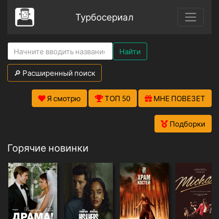
Турбосериал
Найти
🔎 Расширенный поиск
Я смотрю
ТОП 50
МНЕ ПОВЕЗЕТ
Подборки
Горячие новинки