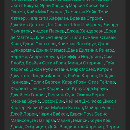
Скотт Бакула
Эрни Хадсон
Марсия Кросс
Боб
Гантон
Кайл МакЛоклен
Джонатан Кэйк
Тери
Хэтчер
Фелисити Хаффман
Бренда Стронг
Джеймс Дентон
Даг Сэвант
Шон Пайфром
Ричард
Раундтри
Андреа Паркер
Джош Хендерсон
Дреа
де Маттео
Лупе Онтиверос
Лили Томлин
Стивен
Калп
Джон Слэттери
Кристин Эстабрук
Джош
Цуккерман
Дэкин Мэтьюз
Дана Дилэйни
Ричард
Берджи
Андреа Бауэн
Джеффри Нордлинг
Сэм
Ллойд
Брайан Остин Грин
Минди Стерлинг
Гейл
Харольд
Джон Рубинстайн
Марк Мозес
Кэтрин
Джустен
Линдси Фонсека
Райан Карнес
Пейдж
Кеннеди
Полли Берген
Карри Грэм
Стив Тайлер
Харриет Сэнсом Харрис
Пэт Кроуфорд Браун
Джейсон Гедрик
Люсиль Сунг
Эмили Бергл
Мехкад Брукс
Орсон Бин
Рэйчел Дж. Фокс
Дикси
Картер
Кевин Рам
Мэйсон Коттон
Майара Уолш
Джой Лорен
Чарли Бабкок
Дарси Роуз Бернс
Мэдисон Де Ла Гарза
Майкл Демпси
Коуди Кэш
Дэвид Фабрицио
Дэйл Вэддингтон Хоровиц
Терри