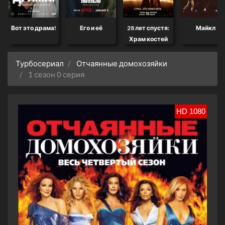
Вот это драма!
Его и её
28 лет спустя:
Майкл
Храм костей
Турбосериал
Отчаянные домохозяйки
1 сезон 0 серия
HD 1080