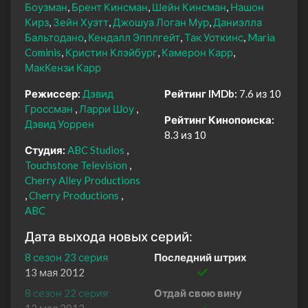
Боузман
Брент Кинсман
Шейн Кинсман
Нашон
Кирз
Зейн Хуэтт
Джошуа Логан Мур
Даниэлла
Бальтодано
Кендалл Эпплгейт
Так Уоткинс
Maria
Cominis
Кристин Клэйбург
Камерон Карр
МакКензи Карр
Режиссер:
Дэвид
Рейтинг IMDb:
7.6 из 10
Гроссман
Ларри Шоу
Рейтинг Кинопоиска:
Дэвид Уоррен
8.3 из 10
Студия:
ABC Studios
Touchstone Television
Cherry Alley Productions
Cherry Productions
ABC
Дата выхода новых серий:
8 сезон 23 серия
Последний штрих
13 мая 2012
8 сезон 22 серия
Отдай свою вину