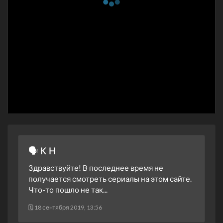
8 сезон 13 серия
Это, что ты называешь
любовью?
12 февраля 2012
8 сезон 12 серия
Что хорошего в том,
чтобы быть правильным
22 января 2012
8 сезон 11 серия
Кто скажет, что это
правда?
15 января 2012
8 сезон 10 серия
Нам есть что обсудить,
старый знакомый
8 января 2012
🗣 К Н
8 сезон 9 серия
Вместе мы справимся
Здравствуйте! В последнее время не
4 декабря 2011
получается смотреть сериалы на этом сайте.
8 сезон 8 серия
Песнь подозрения
Что-то пошло не так...
13 ноября 2011
🗓 18 сентября 2019, 13:56
8 сезон 7 серия
Всегда под контролем
6 ноября 2011