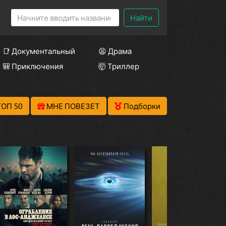
Найти
📑 Документальный
😫 Драма
🎒 Приключения
🤯 Триллер
ТОП 50
МНЕ ПОВЕЗЕТ
Подборки