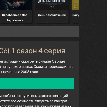
Ограбление в Лос-
День разоблачения
Закулисье реальности
Анджелесе
6) 1 сезон 4 серия
 регистрации смотреть онлайн Сериал
 на русском языке. Сьемки происходили в
 начиная с 2006 года.
мени", вы погрузитесь в захватывающий
устите возможность следить за каждой
го произведения, так как каждая из них