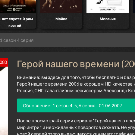
8 лет спустя: Храм
Майкл
Мелания
костей
1 сезон 4 серия
Герой нашего времени (200
080
Внимание: вы здесь для того, чтобы бесплатно и без
Герой нашего времени 2006 в хорошем HD качестве и
Россия, СНГ талантливым режиссером Александр Котт
Обновление: 1 сезон 4, 5, 6 серия - 01.06.2007
После просмотра 4 серии сериала "Герой нашего вре
мир интриг и неожиданных поворотов сюжета. Не уп
новой серией этого выдающегося кинематографическо