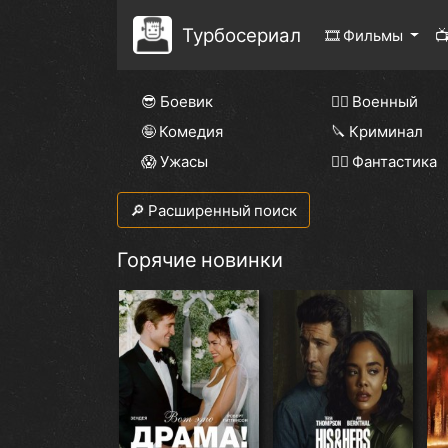
Турбосериал
🎞 Фильмы

😎 Боевик
👨‍✈️ Военный
🤪 Комедия
🔪 Криминал
😱 Ужасы
🧙‍♀️ Фантастика
🔎 Расширенный поиск
Горячие новинки