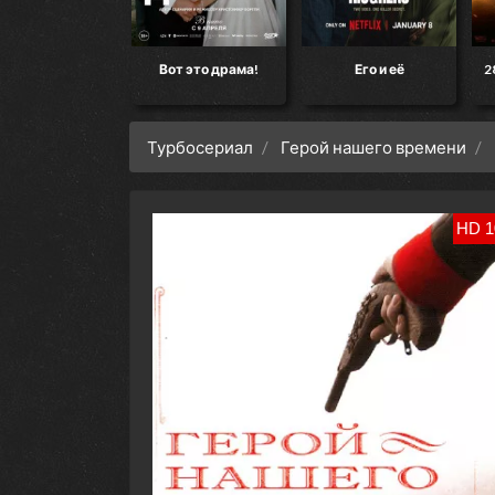
кт «Конец света»
Вот это драма!
Его и её
2
Турбосериал
Герой нашего времени
HD 1