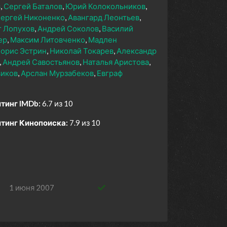
в
Сергей Баталов
Юрий Колокольников
ергей Никоненко
Авангард Леонтьев
г Лопухов
Андрей Соколов
Василий
ер
Максим Литовченко
Мадлен
орис Эстрин
Николай Токарев
Александр
Андрей Савостьянов
Наталья Аристова
виков
Арслан Мурзабеков
Евграф
тинг IMDb:
6.7 из 10
тинг Кинопоиска:
7.9 из 10
1 июня 2007
1 июня 2007
1 июня 2007