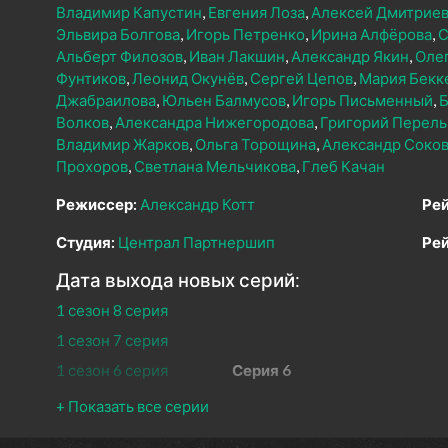
Владимир Капустин
Евгения Лоза
Алексей Дмитрие
Эльвира Болгова
Игорь Петренко
Ирина Алфёрова
С
Альберт Филозов
Иван Лакшин
Александр Якин
Оле
Фунтиков
Леонид Окунёв
Сергей Цепов
Мария Бекк
Джабраилова
Юльен Балмусов
Игорь Письменный
Б
Волков
Александра Нижегородова
Григорий Перель
Владимир Жарков
Ольга Торощина
Александр Соко
Прохоров
Светлана Мельчикова
Глеб Качан
Режиссер:
Александр Котт
Рей
Студия:
Централ Партнершип
Рей
Дата выхода новых серий:
1 сезон 8 серия
1 сезон 7 серия
1 сезон 6 серия
Серия 6
1 сезон 5 серия
Серия 5
1 сезон 4 серия
Серия 4