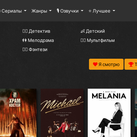
 Сериалы
Жанры
🎙 Озвучки
⭐ Лучшее
🕵️‍♂️ Детектив
👶 Детский
👫 Мелодрама
🧚‍♀️ Мультфильм
🧝‍♂️ Фэнтези
Я смотрю