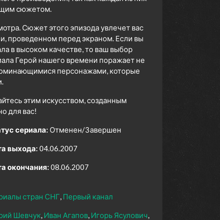
ющим сюжетом.
мотра. Сюжет этого эпизода увлечет вас
ни, проведенном перед экраном. Если вы
а в высоком качестве, то ваш выбор
иала Герой нашего времени поражает не
апоминающимися персонажами, которые
.
айтесь этим искусством, созданным
 для вас!
тус сериала:
Отменен/Завершен
а выхода:
04.06.2007
а окончания:
08.06.2007
риалы стран СНГ
Первый канал
рий Шевчук
Иван Агапов
Игорь Ясулович