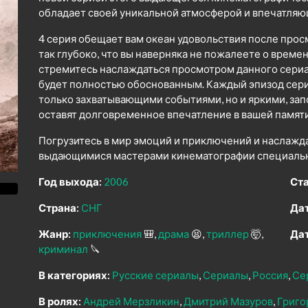
обладает своей уникальной атмосферой и впечатля
4 серия обещает вам океан удовольствия после прос
так глубоко, что вы наверняка не пожалеете о време
стремитесь наслаждаться просмотром данного сериал
будет полностью обоснованным. Каждый эпизод сер
только захватывающими событиями, но и яркими, з
оставят долговременное впечатление в вашей памяти
Погрузитесь в мир эмоций и приключений и наслажд
выдающимися мастерами кинематографии специально
Год выхода:
2006
Ста
Страна:
СНГ
Дат
Жанр:
приключения
🎒
драма
😫
триллер
🤯
Дат
криминал
🔪
В категориях:
Русские сериалы
Сериалы
Россия
Се
В ролях:
Андрей Мерзликин
Дмитрий Мазуров
Григо