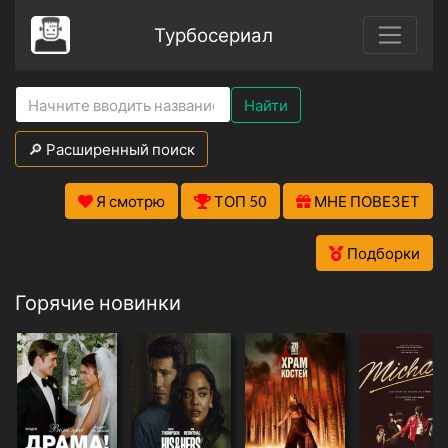
Турбосериал
Найти
🔎 Расширенный поиск
Я смотрю
ТОП 50
МНЕ ПОВЕЗЕТ
Подборки
Горячие новинки