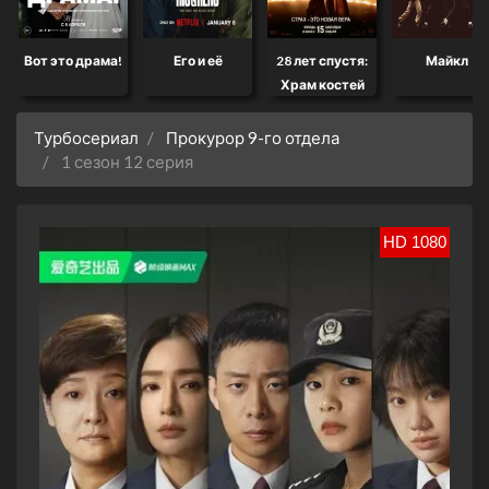
Вот это драма!
Его и её
28 лет спустя:
Майкл
Храм костей
Турбосериал
Прокурор 9-го отдела
1 сезон 12 серия
HD 1080