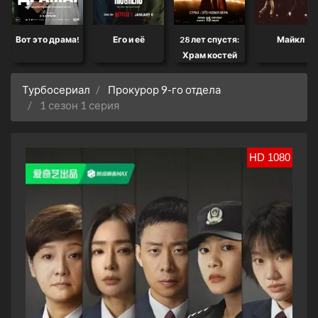
Вот это драма!
Его и её
28 лет спустя:
Майкл
Храм костей
Турбосериал
Прокурор 9-го отдела
1 сезон 1 серия
HD 1080