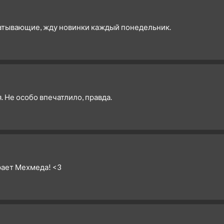
1 сезон 7 серия
7. Bölüm
1 сезон 6 серия
6. Bölüm
ватывающие, жду новинки каждый понедельник.
1 сезон 5 серия
5. Bölüm
1 сезон 4 серия
4. Bölüm
1 сезон 3 серия
3. Bölüm
1 сезон 2 серия
2. Bölüm
1 сезон 1 серия
1. Bölüm
. Не особо впечатлило, правда.
рает Мехмеда! <3