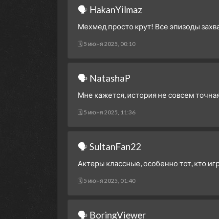
🗣 HakanYilmaz
Мехмед просто крут! Все эпизоды зах
🗓 5 июня 2025, 00:10
🗣 NatashaP
Мне кажется, история не совсем точная
🗓 5 июня 2025, 11:36
🗣 SultanFan22
Актеры классные, особенно тот, кто иг
🗓 5 июня 2025, 01:40
🗣 BoringViewer