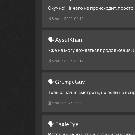
Скучно! Ничего не происходит, просто
🗓 8 июля 2025, 04:52
🗣 AyselKhan
Уже не могу дождаться продолжения! С
🗓 6 июня 2025, 20:19
🗣 GrumpyGuy
Только начал смотреть, но если не испр
🗓 5 июня 2025, 22:29
🗣 EagleEye
Исторические неточности сильно броса