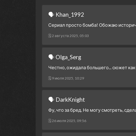
🗣 Khan_1992
Сериал просто бомба! Обожаю историче
🗓 2 августа 2025, 05:03
🗣 Olga_Serg
Честно, ожидала большего... сюжет как
🗓 9 июля 2025, 10:29
🗣 DarkKnight
Фу, что за бред. Не могу смотреть, сде
🗓 26 июля 2025, 09:56