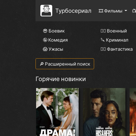
Турбосериал
🎞 Фильмы

😎 Боевик
👨‍✈️ Военный
🤪 Комедия
🔪 Криминал
😱 Ужасы
🧙‍♀️ Фантастика
🔎 Расширенный поиск
Горячие новинки