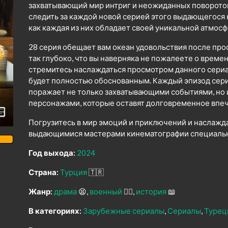
захватывающий мир интриг и неожиданных поворото
следить за каждой новой серией этого выдающегося
как каждая из них обладает своей уникальной атмо
28 серия обещает вам океан удовольствия после про
так глубоко, что вы наверняка не пожалеете о време
стремитесь наслаждаться просмотром данного сериал
будет полностью обоснованным. Каждый эпизод сер
поражает не только захватывающими событиями, но
персонажами, которые оставят долговременное впеч
Погрузитесь в мир эмоций и приключений и наслажд
выдающимися мастерами кинематографии специально
Год выхода:
2024
Страна:
Турция
🇹🇷
Жанр:
драма
😫
военный
👨‍✈️
история
📖
В категориях:
Зарубежные сериалы
Сериалы
Турец