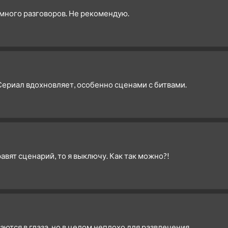
 много разговоров. Не рекомендую.
ериал вдохновляет, особенно сценами с битвами.
авят сценарий, то я выключу. Как так можно?!
ются в глаза, но в целом неплохо для развлечения.