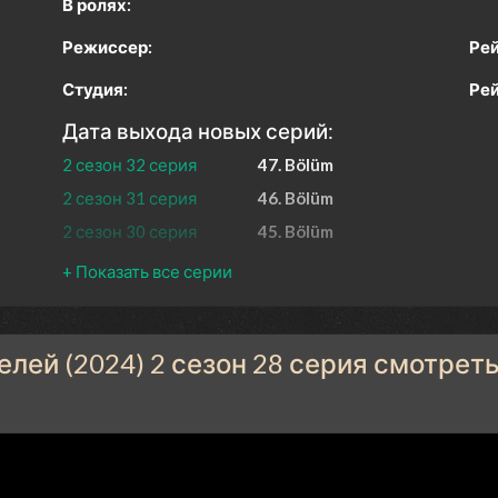
В ролях:
Режиссер:
Рей
Студия:
Рей
Дата выхода новых серий:
2 сезон 32 серия
47. Bölüm
2 сезон 31 серия
46. Bölüm
2 сезон 30 серия
45. Bölüm
2 сезон 29 серия
44. Bölüm
2 сезон 28 серия
43. Bölüm
2 сезон 27 серия
42. Bölüm
лей (2024) 2 сезон 28 серия смотрет
2 сезон 26 серия
41. Bölüm
2 сезон 25 серия
40. Bölüm
2 сезон 24 серия
39. Bölüm
2 сезон 23 серия
38. Bölüm