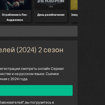
Ограбление в Лос-
День разоблачения
Закулисье реальности
Анджелесе
лей (2024) 2 сезон
 регистрации смотреть онлайн Сериал
естве и на русском языке. Сьемки
ая с 2024 года.
авоевателей", вы погрузитесь в