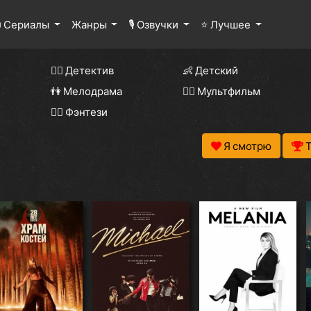
 Сериалы
Жанры
🎙 Озвучки
⭐ Лучшее
🕵️‍♂️ Детектив
👶 Детский
👫 Мелодрама
🧚‍♀️ Мультфильм
🧝‍♂️ Фэнтези
Я смотрю