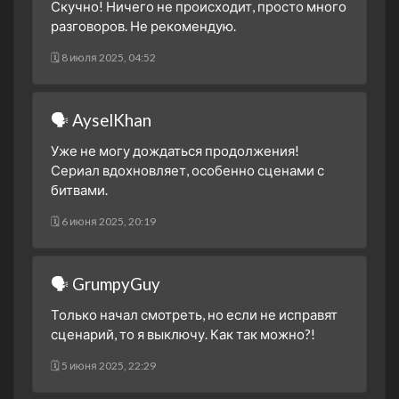
1 сезон 11 серия
11. Bölüm
Скучно! Ничего не происходит, просто много
14 мая 2024
разговоров. Не рекомендую.
1 сезон 10 серия
10. Bölüm
🗓 8 июля 2025, 04:52
7 мая 2024
1 сезон 9 серия
9. Bölüm
30 апреля 2024
🗣 AyselKhan
1 сезон 8 серия
8. Bölüm
Уже не могу дождаться продолжения!
23 апреля 2024
Сериал вдохновляет, особенно сценами с
1 сезон 7 серия
7. Bölüm
битвами.
16 апреля 2024
🗓 6 июня 2025, 20:19
1 сезон 6 серия
6. Bölüm
2 апреля 2024
1 сезон 5 серия
🗣 GrumpyGuy
5. Bölüm
26 марта 2024
Только начал смотреть, но если не исправят
1 сезон 4 серия
4. Bölüm
сценарий, то я выключу. Как так можно?!
19 марта 2024
🗓 5 июня 2025, 22:29
1 сезон 3 серия
3. Bölüm
12 марта 2024