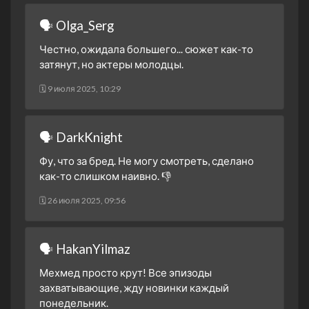
2 сезон 13 серия
28. Bölüm
🗣 Olga_Serg
17 декабря 2024
2 сезон 12 серия
27. Bölüm
Честно, ожидала большего... сюжет как-то
10 декабря 2024
затянут, но актеры молодцы.
2 сезон 11 серия
26. Bölüm
🗓 9 июля 2025, 10:29
3 декабря 2024
2 сезон 10 серия
25. Bölüm
26 ноября 2024
🗣 DarkKnight
2 сезон 9 серия
24. Bölüm
Фу, что за бред. Не могу смотреть, сделано
19 ноября 2024
как-то слишком наивно. 👎
2 сезон 8 серия
23. Bölüm
🗓 26 июля 2025, 09:56
12 ноября 2024
2 сезон 7 серия
22. Bölüm
5 ноября 2024
🗣 HakanYilmaz
2 сезон 6 серия
21. Bölüm
Мехмед просто крут! Все эпизоды
29 октября 2024
захватывающие, жду новинки каждый
2 сезон 5 серия
Episode #2.5
понедельник.