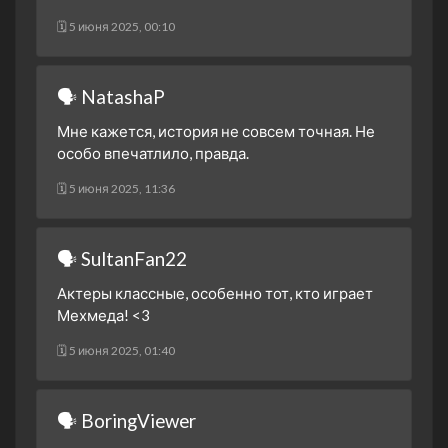
22 октября 2024
🗓 5 июня 2025, 00:10
2 сезон 4 серия
19. Bölüm
15 октября 2024
2 сезон 3 серия
18. Bölüm
🗣 NatashaP
8 октября 2024
Мне кажется, история не совсем точная. Не
2 сезон 2 серия
17. Bölüm
особо впечатлило, правда.
1 октября 2024
🗓 5 июня 2025, 11:36
2 сезон 1 серия
16. Bolum - Yeni Sezon
25 сентября 2024
1 сезон 15 серия
15. Bölüm - Sezon Finali
🗣 SultanFan22
11 июня 2024
Актеры классные, особенно тот, кто играет
1 сезон 14 серия
14. Bölüm
Мехмеда! <3
4 июня 2024
1 сезон 13 серия
13. Bölüm
🗓 5 июня 2025, 01:40
28 мая 2024
1 сезон 12 серия
12. Bölüm
🗣 BoringViewer
21 мая 2024