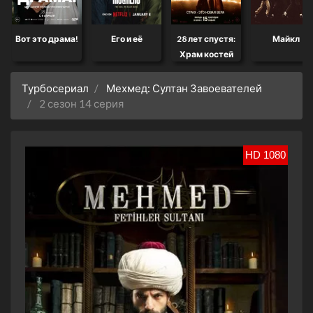
Вот это драма!
Его и её
28 лет спустя:
Майкл
Храм костей
Турбосериал
Мехмед: Султан Завоевателей
2 сезон 14 серия
HD 1080