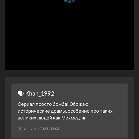
4 марта 2025
2 сезон 21 серия
36. Bölüm
25 февраля 2025
2 сезон 20 серия
35. Bölüm
18 февраля 2025
2 сезон 19 серия
34. Bölüm
11 февраля 2025
2 сезон 18 серия
33. Bölüm
4 февраля 2025
2 сезон 17 серия
32. Bölüm
28 января 2025
🗣 Khan_1992
2 сезон 16 серия
31. Bölüm
14 января 2025
Сериал просто бомба! Обожаю
исторические драмы, особенно про таких
2 сезон 15 серия
30. Bölüm
великих людей как Мехмед. 🔥
7 января 2025
2 сезон 14 серия
29. Bölüm
🗓 2 августа 2025, 05:03
24 декабря 2024