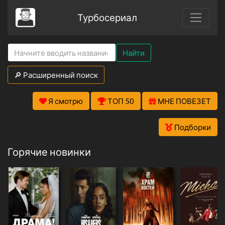
Турбосериал
Найти
🔎 Расширенный поиск
Я смотрю
ТОП 50
МНЕ ПОВЕЗЕТ
Подборки
Горячие новинки