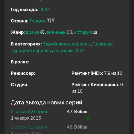
Год выхода:
2024
Страна:
Турция
🇹🇷
Жанр:
драма
😫
военный
👨‍✈️
история
📖
В категориях:
Зарубежные сериалы
Сериалы
Турецкие сериалы
Сериалы 2024
В ролях:
Режиссер:
Рейтинг IMDb:
7.8 из 10
Студия:
Рейтинг Кинопоиска:
0
из 10
Дата выхода новых серий:
2 сезон 32 серия
47. Bölüm
1 января 2025
2 сезон 31 серия
46. Bölüm
1 января 2025