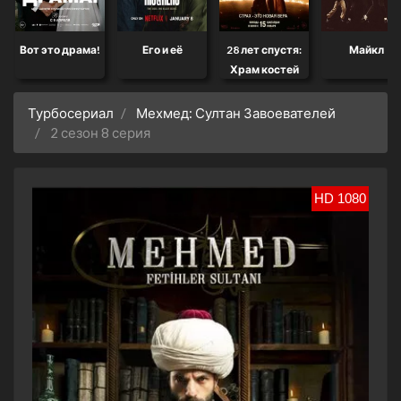
Вот это драма!
Его и её
28 лет спустя:
Майкл
Храм костей
Турбосериал
Мехмед: Султан Завоевателей
2 сезон 8 серия
HD 1080