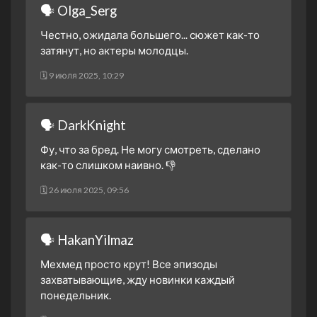
🗣 Olga_Serg
17 декабря 2024
2 сезон 12 серия
27. Bölüm
Честно, ожидала большего... сюжет как-то
10 декабря 2024
затянут, но актеры молодцы.
2 сезон 11 серия
26. Bölüm
🗓 9 июля 2025, 10:29
3 декабря 2024
2 сезон 10 серия
25. Bölüm
26 ноября 2024
🗣 DarkKnight
2 сезон 9 серия
24. Bölüm
Фу, что за бред. Не могу смотреть, сделано
19 ноября 2024
как-то слишком наивно. 👎
2 сезон 8 серия
23. Bölüm
🗓 26 июля 2025, 09:56
12 ноября 2024
2 сезон 7 серия
22. Bölüm
5 ноября 2024
🗣 HakanYilmaz
2 сезон 6 серия
21. Bölüm
Мехмед просто крут! Все эпизоды
29 октября 2024
захватывающие, жду новинки каждый
2 сезон 5 серия
Episode #2.5
понедельник.
22 октября 2024