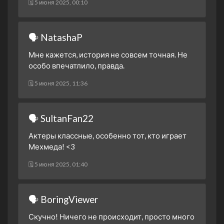
🗓 5 июня 2025, 00:10
2 сезон 4 серия
19. Bölüm
15 октября 2024
2 сезон 3 серия
18. Bölüm
🗣 NatashaP
8 октября 2024
Мне кажется, история не совсем точная. Не
2 сезон 2 серия
17. Bölüm
особо впечатлило, правда.
1 октября 2024
🗓 5 июня 2025, 11:36
2 сезон 1 серия
16. Bolum - Yeni Sezon
25 сентября 2024
1 сезон 15 серия
15. Bölüm - Sezon Finali
🗣 SultanFan22
11 июня 2024
Актеры классные, особенно тот, кто играет
1 сезон 14 серия
14. Bölüm
Мехмеда! <3
4 июня 2024
1 сезон 13 серия
13. Bölüm
🗓 5 июня 2025, 01:40
28 мая 2024
1 сезон 12 серия
12. Bölüm
🗣 BoringViewer
21 мая 2024
1 сезон 11 серия
11. Bölüm
Скучно! Ничего не происходит, просто много