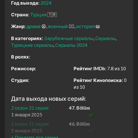
Год выхода:
2024
Страна:
Турция
🇹🇷
Жанр:
драма
😫
военный
👨‍✈️
история
📖
В категориях:
Зарубежные сериалы
Сериалы
Турецкие сериалы
Сериалы 2024
В ролях:
Режиссер:
Рейтинг IMDb:
7.8 из 10
Студия:
Рейтинг Кинопоиска:
0
из 10
Дата выхода новых серий:
2 сезон 32 серия
47. Bölüm
1 января 2025
2 сезон 31 серия
46. Bölüm
1 января 2025