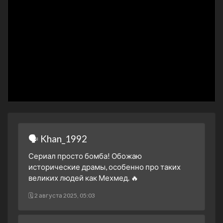
2 сезон 21 серия
36. Bölüm
25 февраля 2025
2 сезон 20 серия
35. Bölüm
18 февраля 2025
2 сезон 19 серия
34. Bölüm
11 февраля 2025
2 сезон 18 серия
33. Bölüm
4 февраля 2025
2 сезон 17 серия
32. Bölüm
28 января 2025
🗣 Khan_1992
2 сезон 16 серия
31. Bölüm
14 января 2025
Сериал просто бомба! Обожаю
исторические драмы, особенно про таких
2 сезон 15 серия
30. Bölüm
великих людей как Мехмед. 🔥
7 января 2025
2 сезон 14 серия
29. Bölüm
🗓 2 августа 2025, 05:03
24 декабря 2024
2 сезон 13 серия
28. Bölüm