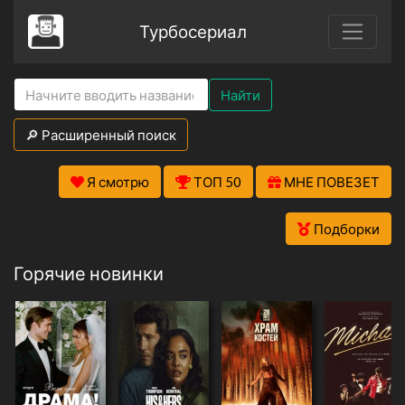
Турбосериал
Найти
🔎 Расширенный поиск
Я смотрю
ТОП 50
МНЕ ПОВЕЗЕТ
Подборки
Горячие новинки