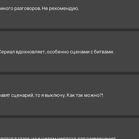
 много разговоров. Не рекомендую.
ериал вдохновляет, особенно сценами с битвами.
авят сценарий, то я выключу. Как так можно?!
ются в глаза, но в целом неплохо для развлечения.