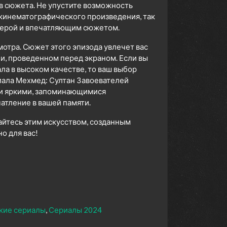
в сюжета. Не упустите возможность
 кинематографического произведения, так
сферой и впечатляющим сюжетом.
мотра. Сюжет этого эпизода увлечет вас
ни, проведенном перед экраном. Если вы
а в высоком качестве, то ваш выбор
иала Мехмед: Султан Завоевателей
 и яркими, запоминающимися
атление в вашей памяти.
айтесь этим искусством, созданным
 для вас!
кие сериалы
Сериалы 2024