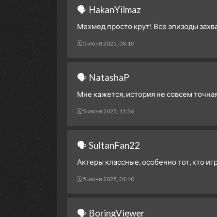
🗣 HakanYilmaz
Мехмед просто крут! Все эпизоды зах
🗓 5 июня 2025, 00:10
🗣 NatashaP
Мне кажется, история не совсем точная
🗓 5 июня 2025, 11:36
🗣 SultanFan22
Актеры классные, особенно тот, кто иг
🗓 5 июня 2025, 01:40
🗣 BoringViewer