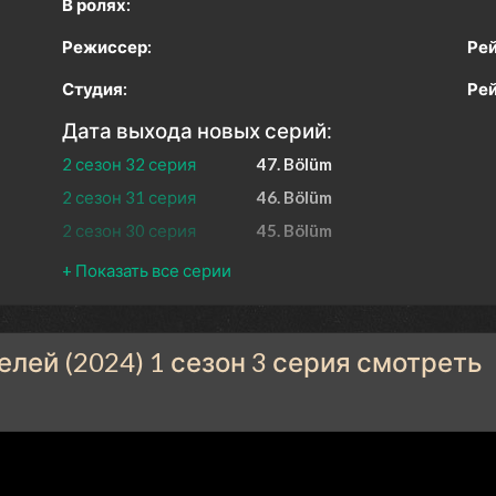
В ролях:
Режиссер:
Рей
Студия:
Рей
Дата выхода новых серий:
2 сезон 32 серия
47. Bölüm
2 сезон 31 серия
46. Bölüm
2 сезон 30 серия
45. Bölüm
2 сезон 29 серия
44. Bölüm
2 сезон 28 серия
43. Bölüm
2 сезон 27 серия
42. Bölüm
лей (2024) 1 сезон 3 серия смотреть
2 сезон 26 серия
41. Bölüm
2 сезон 25 серия
40. Bölüm
2 сезон 24 серия
39. Bölüm
2 сезон 23 серия
38. Bölüm