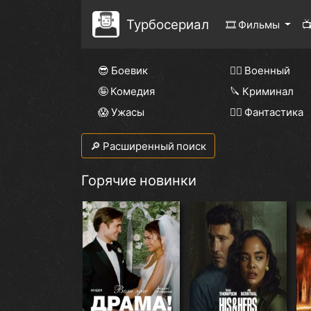
Турбосериал
🎞 Фильмы

😎 Боевик
👨‍✈️ Военный
🤪 Комедия
🔪 Криминал
😱 Ужасы
🧙‍♀️ Фантастика
🔎 Расширенный поиск
Горячие новинки