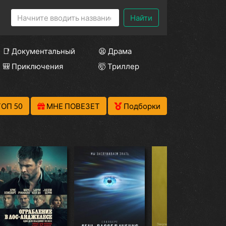
Найти
📑 Документальный
😫 Драма
🎒 Приключения
🤯 Триллер
ТОП 50
МНЕ ПОВЕЗЕТ
Подборки