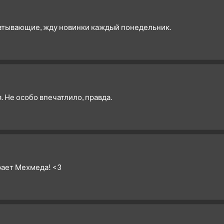
1 сезон 7 серия
7. Bölüm
1 сезон 6 серия
6. Bölüm
ватывающие, жду новинки каждый понедельник.
1 сезон 5 серия
5. Bölüm
1 сезон 4 серия
4. Bölüm
1 сезон 3 серия
3. Bölüm
1 сезон 2 серия
2. Bölüm
1 сезон 1 серия
1. Bölüm
. Не особо впечатлило, правда.
рает Мехмеда! <3