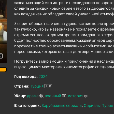
захватывающий мир интриг и неожиданных поворото
следить за каждой новой серией этого выдающегося
как каждая из них обладает своей уникальной атмо
3 серия обещает вам океан удовольствия после прос
так глубоко, что вы наверняка не пожалеете о време
стремитесь наслаждаться просмотром данного сериал
будет полностью обоснованным. Каждый эпизод сер
поражает не только захватывающими событиями, но
персонажами, которые оставят долговременное впеч
Погрузитесь в мир эмоций и приключений и наслажд
выдающимися мастерами кинематографии специально
Год выхода:
2024
Страна:
Турция
🇹🇷
Жанр:
драма
😫
военный
👨‍✈️
история
📖
В категориях:
Зарубежные сериалы
Сериалы
Турец