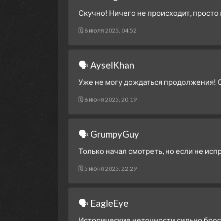
Скучно! Ничего не происходит, просто
🗓 8 июля 2025, 04:52
🗣 AyselKhan
Уже не могу дождаться продолжения! С
🗓 6 июня 2025, 20:19
🗣 GrumpyGuy
Только начал смотреть, но если не испр
🗓 5 июня 2025, 22:29
🗣 EagleEye
Исторические неточности сильно броса