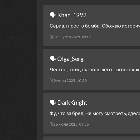
🗣 Khan_1992
Сериал просто бомба! Обожаю историче
🗓 2 августа 2025, 05:03
🗣 Olga_Serg
Честно, ожидала большего... сюжет как
🗓 9 июля 2025, 10:29
🗣 DarkKnight
Фу, что за бред. Не могу смотреть, сде
🗓 26 июля 2025, 09:56