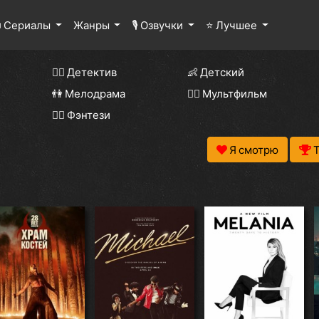
 Сериалы
Жанры
🎙 Озвучки
⭐ Лучшее
🕵️‍♂️ Детектив
👶 Детский
👫 Мелодрама
🧚‍♀️ Мультфильм
🧝‍♂️ Фэнтези
Я смотрю