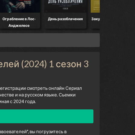
Ограбление в Лос-
День разоблачения
Закулисье реальности
Анджелесе
ей (2024) 1 сезон 3
 регистрации смотреть онлайн Сериал
естве и на русском языке. Сьемки
ая с 2024 года.
воевателей", вы погрузитесь в