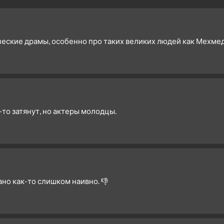
2 сезон 7 серия
22. Bölüm
2 сезон 6 серия
21. Bölüm
2 сезон 5 серия
Episode #2.5
ские драмы, особенно про таких великих людей как Мехмед.
2 сезон 4 серия
19. Bölüm
2 сезон 3 серия
18. Bölüm
2 сезон 2 серия
17. Bölüm
2 сезон 1 серия
16. Bolum - Yeni Sezon
1 сезон 15 серия
15. Bölüm - Sezon Finali
-то затянут, но актеры молодцы.
1 сезон 14 серия
14. Bölüm
1 сезон 13 серия
13. Bölüm
1 сезон 12 серия
12. Bölüm
1 сезон 11 серия
11. Bölüm
лано как-то слишком наивно. 👎
1 сезон 10 серия
10. Bölüm
1 сезон 9 серия
9. Bölüm
1 сезон 8 серия
8. Bölüm