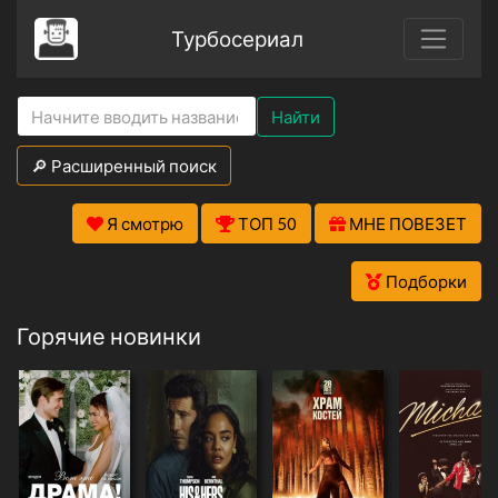
Турбосериал
Найти
🔎 Расширенный поиск
Я смотрю
ТОП 50
МНЕ ПОВЕЗЕТ
Подборки
Горячие новинки