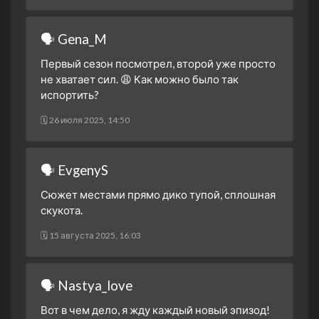
1 сезон 4 серия
Episode #1.4
22 марта 2023
🗣 Gena_M
1 сезон 3 серия
Episode #1.3
Первый сезон посмотрел, второй уже просто
22 марта 2023
не хватает сил. 😩 Как можно было так
1 сезон 2 серия
Episode #1.2
испортить?
21 марта 2023
🗓 26 июля 2025, 14:50
1 сезон 1 серия
Episode #1.1
21 марта 2023
🗣 EvgenyS
Сюжет местами прямо дико тупой, сплошная
скукота.
🗓 15 августа 2025, 16:03
🗣 Nastya_love
Вот в чем дело, я жду каждый новый эпизод!