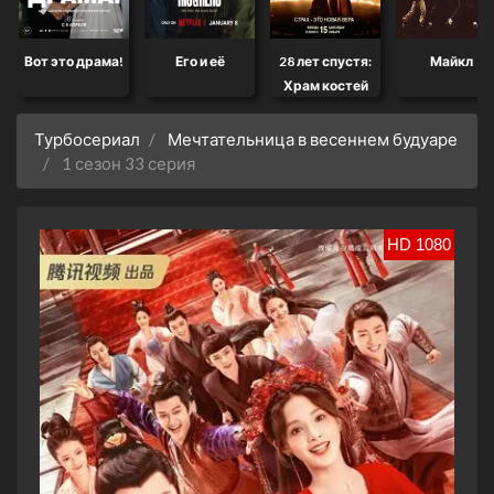
Вот это драма!
Его и её
28 лет спустя:
Майкл
Храм костей
Турбосериал
Мечтательница в весеннем будуаре
1 сезон 33 серия
HD 1080