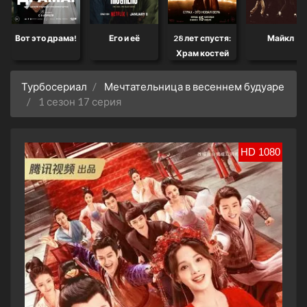
Вот это драма!
Его и её
28 лет спустя:
Майкл
Храм костей
Турбосериал
Мечтательница в весеннем будуаре
1 сезон 17 серия
HD 1080