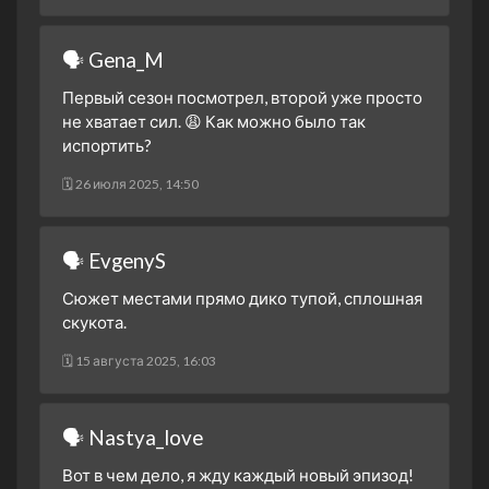
1 сезон 4 серия
Episode #1.4
22 марта 2023
🗣 Gena_M
1 сезон 3 серия
Episode #1.3
Первый сезон посмотрел, второй уже просто
22 марта 2023
не хватает сил. 😩 Как можно было так
1 сезон 2 серия
Episode #1.2
испортить?
21 марта 2023
🗓 26 июля 2025, 14:50
1 сезон 1 серия
Episode #1.1
21 марта 2023
🗣 EvgenyS
Сюжет местами прямо дико тупой, сплошная
скукота.
🗓 15 августа 2025, 16:03
🗣 Nastya_love
Вот в чем дело, я жду каждый новый эпизод!