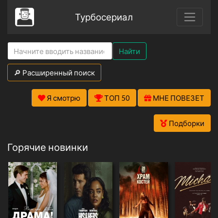
Турбосериал
Найти
🔎 Расширенный поиск
Я смотрю
ТОП 50
МНЕ ПОВЕЗЕТ
Подборки
Горячие новинки