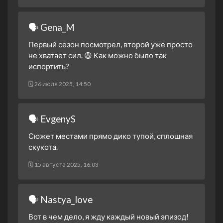
1 сезон 4 серия
Episode #1.4
22 марта 2023
🗣 Gena_M
1 сезон 3 серия
Episode #1.3
Первый сезон посмотрел, второй уже просто
22 марта 2023
не хватает сил. 😩 Как можно было так
1 сезон 2 серия
Episode #1.2
испортить?
21 марта 2023
🗓 26 июля 2025, 14:50
1 сезон 1 серия
Episode #1.1
21 марта 2023
🗣 EvgenyS
Сюжет местами прямо дико тупой, сплошная
скукота.
🗓 15 августа 2025, 16:03
🗣 Nastya_love
Вот в чем дело, я жду каждый новый эпизод!