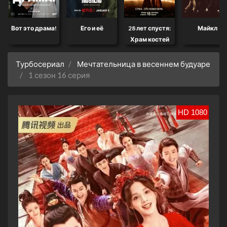
Вот это драма!
Его и её
28 лет спустя:
Майкл
Храм костей
Турбосериал
Мечтательница в весеннем будуаре
1 сезон 16 серия
HD 1080