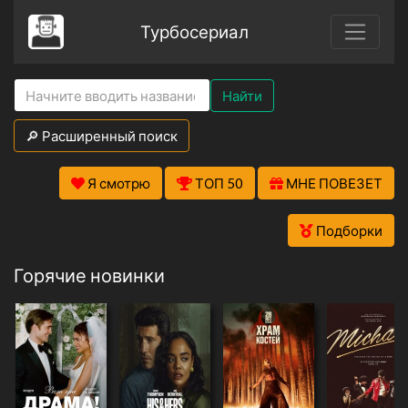
Турбосериал
Найти
🔎 Расширенный поиск
Я смотрю
ТОП 50
МНЕ ПОВЕЗЕТ
Подборки
Горячие новинки