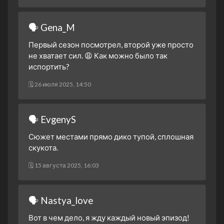
1 сезон 4 серия
Episode #1.4
22 марта 2023
🗣 Gena_M
1 сезон 3 серия
Episode #1.3
Первый сезон посмотрел, второй уже просто
22 марта 2023
не хватает сил. 😩 Как можно было так
1 сезон 2 серия
Episode #1.2
испортить?
21 марта 2023
🗓 26 июля 2025, 14:50
1 сезон 1 серия
Episode #1.1
21 марта 2023
🗣 EvgenyS
Сюжет местами прямо дико тупой, сплошная
скукота.
🗓 15 августа 2025, 16:03
🗣 Nastya_love
Вот в чем дело, я жду каждый новый эпизод!