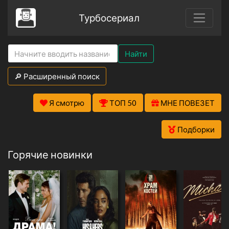
Турбосериал
Найти
🔎 Расширенный поиск
Я смотрю
ТОП 50
МНЕ ПОВЕЗЕТ
Подборки
Горячие новинки