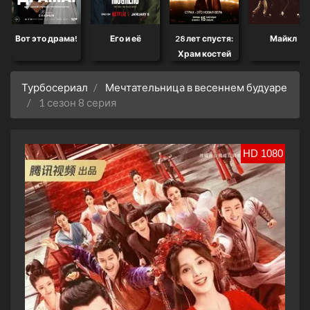
Вот это драма!
Его и её
28 лет спустя:
Майкл
Храм костей
Турбосериал
Мечтательница в весеннем будуаре
1 сезон 8 серия
HD 1080