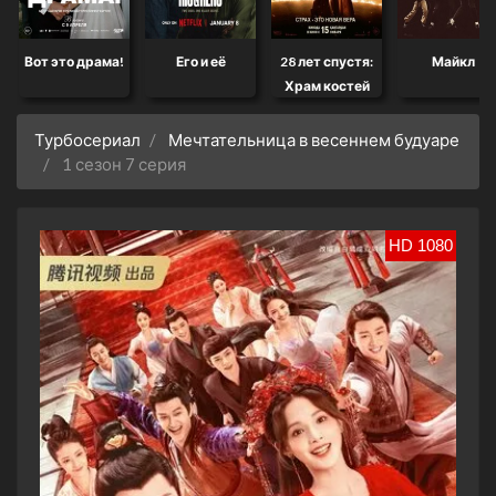
Вот это драма!
Его и её
28 лет спустя:
Майкл
Храм костей
Турбосериал
Мечтательница в весеннем будуаре
1 сезон 7 серия
HD 1080