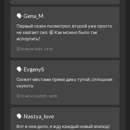
1 сезон 4 серия
Episode #1.4
22 марта 2023
🗣 Gena_M
1 сезон 3 серия
Episode #1.3
Первый сезон посмотрел, второй уже просто
22 марта 2023
не хватает сил. 😩 Как можно было так
1 сезон 2 серия
Episode #1.2
испортить?
21 марта 2023
🗓 26 июля 2025, 14:50
1 сезон 1 серия
Episode #1.1
21 марта 2023
🗣 EvgenyS
Сюжет местами прямо дико тупой, сплошная
скукота.
🗓 15 августа 2025, 16:03
🗣 Nastya_love
Вот в чем дело, я жду каждый новый эпизод!