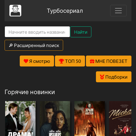
Турбосериал
Найти
🔎 Расширенный поиск
Я смотрю
ТОП 50
МНЕ ПОВЕЗЕТ
Подборки
Горячие новинки