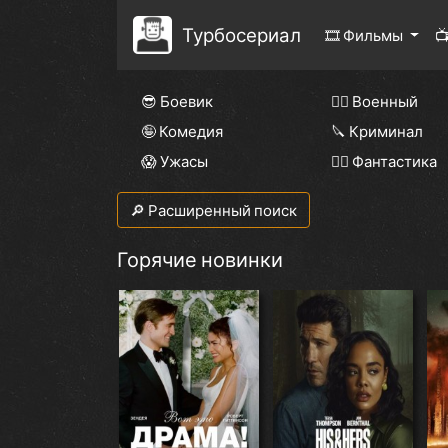
Турбосериал
🎞 Фильмы

😎 Боевик
👨‍✈️ Военный
🤪 Комедия
🔪 Криминал
😱 Ужасы
🧙‍♀️ Фантастика
🔎 Расширенный поиск
Горячие новинки