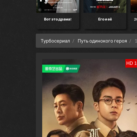
кт «Конец света»
Вот это драма!
Его и её
2
Турбосериал
Путь одинокого героя
1
HD 1