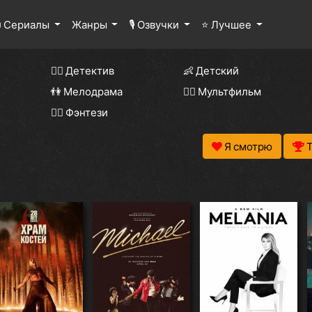
 Сериалы
Жанры
🎙 Озвучки
⭐ Лучшее
🕵️‍♂️ Детектив
👶 Детский
👫 Мелодрама
🧚‍♀️ Мультфильм
🧝‍♂️ Фэнтези
Я смотрю