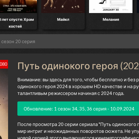
8 лет спустя: Храм
Майкл
Мелания
костей
 сезон 20 серия
Путь одинокого героя (202
080
Внимание: вы здесь для того, чтобы бесплатно и без
одинокого героя 2024 в хорошем HD качестве и на р
талантливым режиссером начиная с 2024 года.
Обновление: 1 сезон 34, 35, 36 серия - 10.09.2024
После просмотра 20 серии сериала "Путь одинокого г
мир интриг и неожиданных поворотов сюжета. Не уп
новой серией этого выдающегося кинематографическо