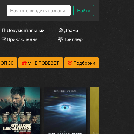
Найти
📑 Документальный
😫 Драма
🎒 Приключения
🤯 Триллер
ТОП 50
МНЕ ПОВЕЗЕТ
Подборки