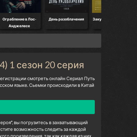
Ограбление в Лос-
День разоблачения
Закулисье реальности
Анджелесе
4) 1 сезон 20 серия
 регистрации смотреть онлайн Сериал Путь
усском языке. Сьемки происходили в Китай
ероя", вы погрузитесь в захватывающий
устите возможность следить за каждой
го произведения, так как каждая из них