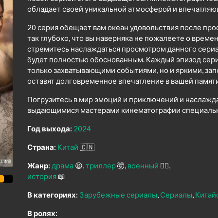
обладает своей уникальной атмосферой и впечатля
20 серия обещает вам океан удовольствия после про
так глубоко, что вы наверняка не пожалеете о време
стремитесь наслаждаться просмотром данного сериал
будет полностью обоснованным. Каждый эпизод сери
только захватывающими событиями, но и яркими, з
оставят долговременное впечатление в вашей памяти
Погрузитесь в мир эмоций и приключений и наслажд
выдающимися мастерами кинематографии специально
Год выхода:
2024
Страна:
Китай
🇨🇳
Жанр:
драма
😫
триллер
🤯
военный
👨‍✈️
история
📖
В категориях:
Зарубежные сериалы
Сериалы
Китай
В ролях: