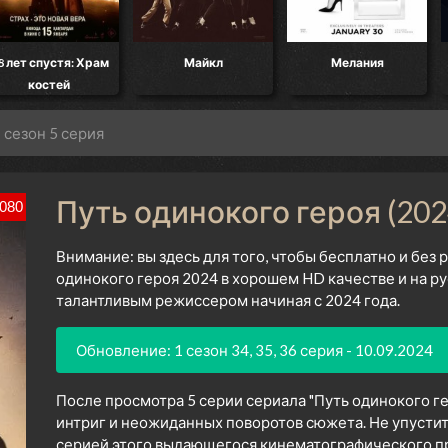
8 лет спустя: Храм
Майкл
Мелания
костей
 сезон 5 серия
Путь одинокого героя (202
080
Внимание: вы здесь для того, чтобы бесплатно и без
одинокого героя 2024 в хорошем HD качестве и на р
талантливым режиссером начиная с 2024 года.
Обновление: 1 сезон 34, 35, 36 серия - 10.09.2024
После просмотра 5 серии сериала "Путь одинокого ге
интриг и неожиданных поворотов сюжета. Не упустит
серией этого выдающегося кинематографического про