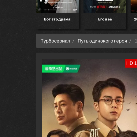
кт «Конец света»
Вот это драма!
Его и её
2
Турбосериал
Путь одинокого героя
1
HD 1