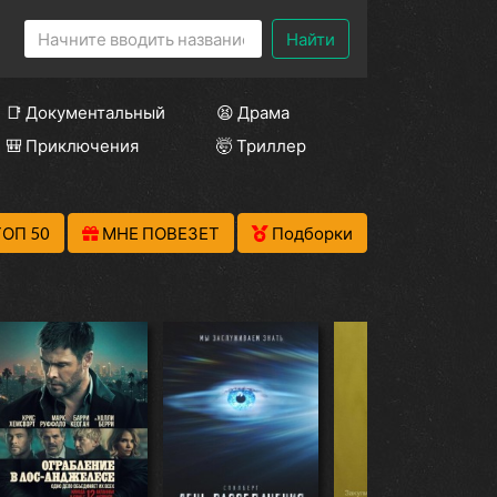
Найти
📑 Документальный
😫 Драма
🎒 Приключения
🤯 Триллер
ТОП 50
МНЕ ПОВЕЗЕТ
Подборки