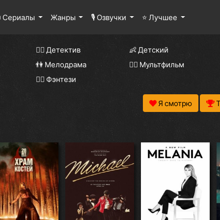
 Сериалы
Жанры
🎙 Озвучки
⭐ Лучшее
🕵️‍♂️ Детектив
👶 Детский
👫 Мелодрама
🧚‍♀️ Мультфильм
🧝‍♂️ Фэнтези
Я смотрю