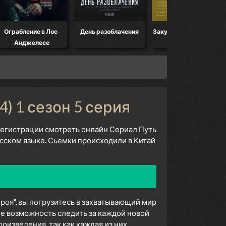
Ограбление в Лос-
День разоблачения
Закулисье реальности
Анджелесе
4) 1 сезон 5 серия
 регистрации смотреть онлайн Сериал Путь
усском языке. Сьемки происходили в Китай
роя", вы погрузитесь в захватывающий мир
е возможность следить за каждой новой
изведения, так как каждая из них