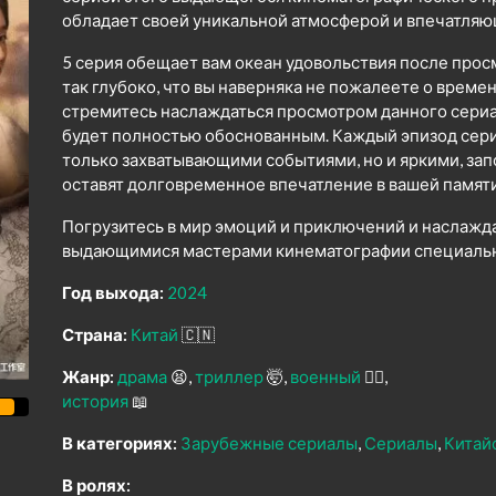
обладает своей уникальной атмосферой и впечатля
5 серия обещает вам океан удовольствия после прос
так глубоко, что вы наверняка не пожалеете о време
стремитесь наслаждаться просмотром данного сериал
будет полностью обоснованным. Каждый эпизод сери
только захватывающими событиями, но и яркими, з
оставят долговременное впечатление в вашей памяти
Погрузитесь в мир эмоций и приключений и наслажд
выдающимися мастерами кинематографии специально
Год выхода:
2024
Страна:
Китай
🇨🇳
Жанр:
драма
😫
триллер
🤯
военный
👨‍✈️
история
📖
В категориях:
Зарубежные сериалы
Сериалы
Китай
В ролях: