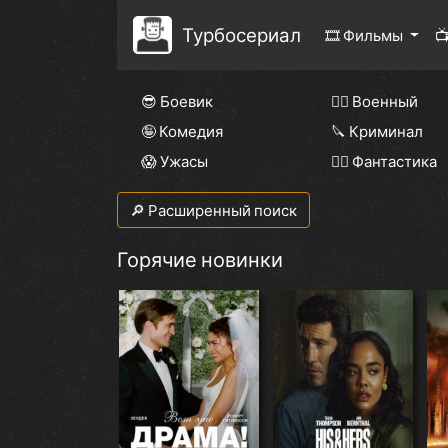
Турбосериал
🎞 Фильмы

😎 Боевик
👨‍✈️ Военный
🤪 Комедия
🔪 Криминал
😱 Ужасы
🧙‍♀️ Фантастика
🔎 Расширенный поиск
Горячие новинки