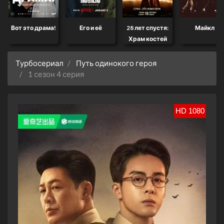
Вот это драма!
Его и её
28 лет спустя:
Майкл
Храм костей
Турбосериал
Путь одинокого героя
1 сезон 4 серия
HD 1080