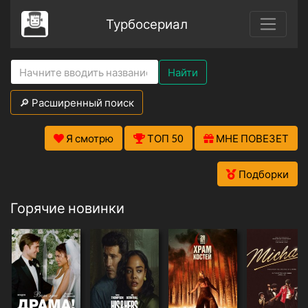
Турбосериал
Найти
🔎 Расширенный поиск
Я смотрю
ТОП 50
МНЕ ПОВЕЗЕТ
Подборки
Горячие новинки