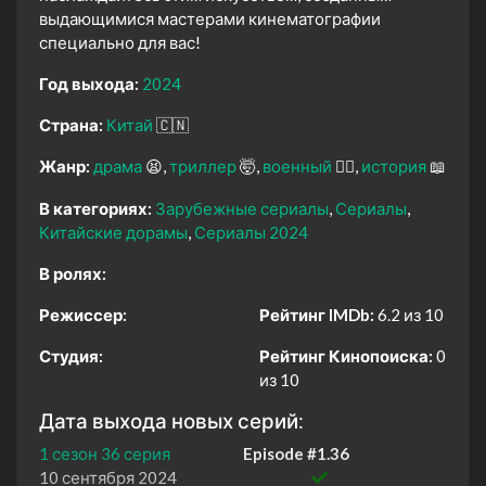
выдающимися мастерами кинематографии
специально для вас!
Год выхода:
2024
Страна:
Китай
🇨🇳
Жанр:
драма
😫
триллер
🤯
военный
👨‍✈️
история
📖
В категориях:
Зарубежные сериалы
Сериалы
Китайские дорамы
Сериалы 2024
В ролях:
Режиссер:
Рейтинг IMDb:
6.2 из 10
Студия:
Рейтинг Кинопоиска:
0
из 10
Дата выхода новых серий:
1 сезон 36 серия
Episode #1.36
10 сентября 2024