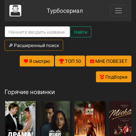
Турбосериал
Найти
🔎 Расширенный поиск
Я смотрю
ТОП 50
МНЕ ПОВЕЗЕТ
Подборки
Горячие новинки