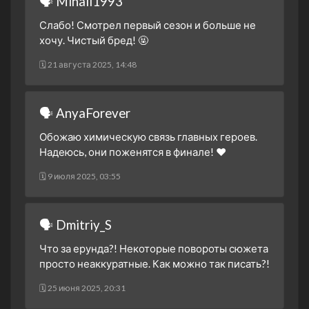
🗣 Mihail1993
Слабо! Смотрел первый сезон и больше не
хочу. Чистый бред! 🤬
🗓 21 августа 2025, 14:48
🗣 AnyaForever
Обожаю химическую связь главных героев.
Надеюсь, они поженятся в финале! ❤️
🗓 9 июля 2025, 03:55
🗣 Dmitriy_S
Что за ерунда?! Некоторые повороты сюжета
просто неаккуратные. Как можно так писать?!
🗓 25 июня 2025, 20:31