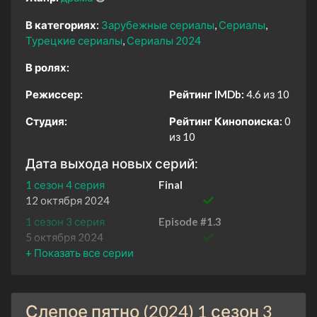
В категориях:
Зарубежные сериалы
Сериалы
Турецкие сериалы
Сериалы 2024
В ролях:
Режиссер:
Рейтинг IMDb:
4.6 из 10
Студия:
Рейтинг Кинопоиска:
0
из 10
Дата выхода новых серий:
1 сезон 4 серия
Final
12 октября 2024
1 сезон 3 серия
Episode #1.3
5 октября 2024
1 сезон 2 серия
Episode #1.2
28 сентября 2024
1 сезон 1 серия
Episode #1.1
Слепое пятно (2024) 1 сезон 3
21 сентября 2024