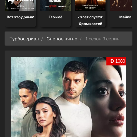
Вот это драма!
Его и её
28 лет спустя:
Майкл
Храм костей
Турбосериал
Слепое пятно
1 сезон 3 серия
HD 1080