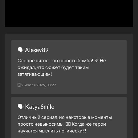
🗣 Alexey89
Слепое пятно - это просто бомба! 🎉 Не
ожидал, что сюжет будет таким
затягивающим!
🗓 28 июля 2025, 08:27
🗣 KatyaSmile
Отличный сериал, но некоторые моменты
просто невыносимы. 🤦‍♀️ Когда же герои
научатся мыслить логически?!