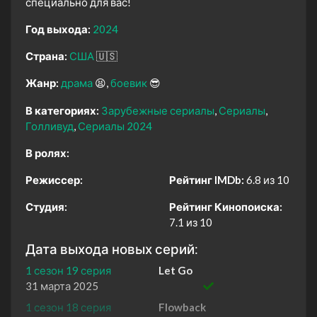
специально для вас!
Год выхода:
2024
Страна:
США
🇺🇸
Жанр:
драма
😫
боевик
😎
В категориях:
Зарубежные сериалы
Сериалы
Голливуд
Сериалы 2024
В ролях:
Режиссер:
Рейтинг IMDb:
6.8 из 10
Студия:
Рейтинг Кинопоиска:
7.1 из 10
Дата выхода новых серий:
1 сезон 19 серия
Let Go
31 марта 2025
1 сезон 18 серия
Flowback