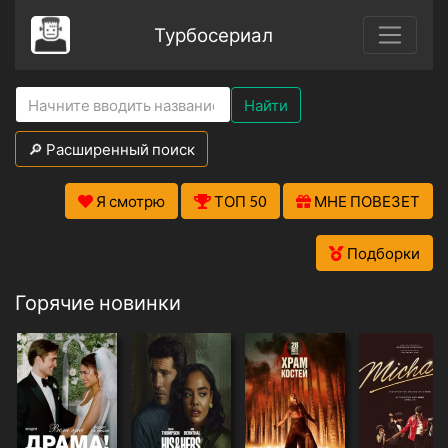
Турбосериал
Найти
🔎 Расширенный поиск
Я смотрю
ТОП 50
МНЕ ПОВЕЗЕТ
Подборки
Горячие новинки