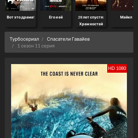
Вот это драма!
Его и её
28 лет спустя:
Майкл
Храм костей
Турбосериал
Спасатели Гавайев
1 сезон 11 серия
HD 1080