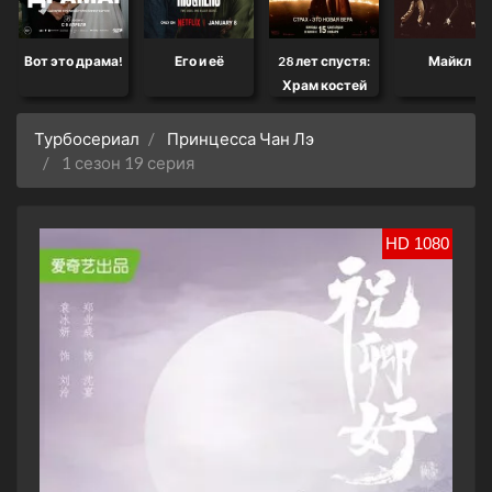
Вот это драма!
Его и её
28 лет спустя:
Майкл
Храм костей
Турбосериал
Принцесса Чан Лэ
1 сезон 19 серия
HD 1080