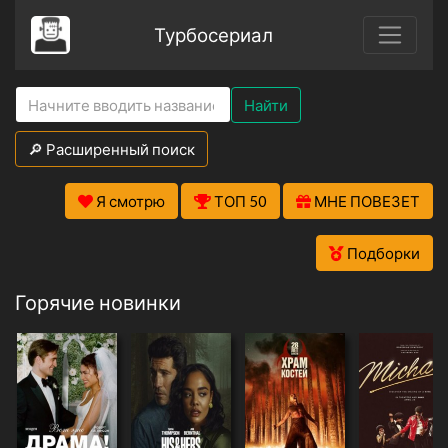
Турбосериал
Найти
🔎 Расширенный поиск
Я смотрю
ТОП 50
МНЕ ПОВЕЗЕТ
Подборки
Горячие новинки