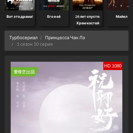
Вот это драма!
Его и её
28 лет спустя:
Майкл
Храм костей
Турбосериал
Принцесса Чан Лэ
1 сезон 10 серия
HD 1080