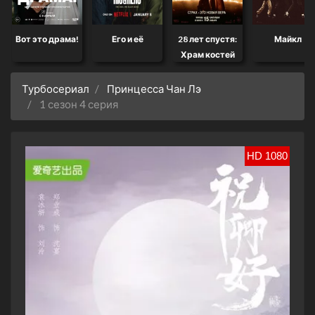
Вот это драма!
Его и её
28 лет спустя:
Майкл
Храм костей
Турбосериал
Принцесса Чан Лэ
1 сезон 4 серия
HD 1080