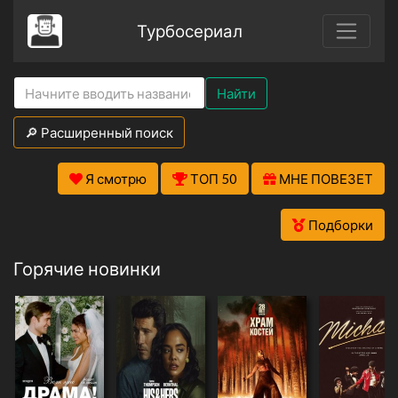
Турбосериал
Найти
🔎 Расширенный поиск
Я смотрю
ТОП 50
МНЕ ПОВЕЗЕТ
Подборки
Горячие новинки