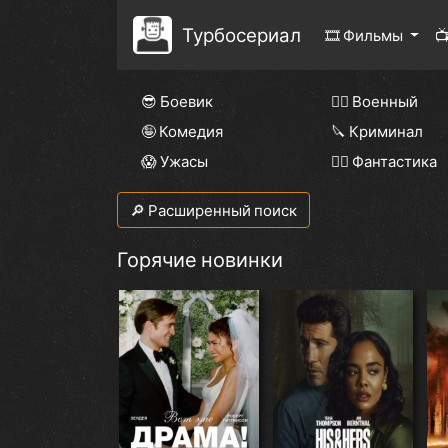
Турбосериал
🎞 Фильмы

😎 Боевик
👨‍✈️ Военный
🤪 Комедия
🔪 Криминал
😱 Ужасы
🧙‍♀️ Фантастика
🔎 Расширенный поиск
Горячие новинки