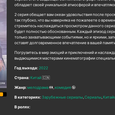
обладает своей уникальной атмосферой и впечатля
2 серия обещает вам океан удовольствия после прос
так глубоко, что вы наверняка не пожалеете о време
стремитесь наслаждаться просмотром данного сериал
будет полностью обоснованным. Каждый эпизод сери
только захватывающими событиями, но и яркими, з
оставят долговременное впечатление в вашей памяти
Погрузитесь в мир эмоций и приключений и наслажд
выдающимися мастерами кинематографии специально
Год выхода:
2022
Страна:
Китай
🇨🇳
Жанр:
мелодрама
👫
комедия
🤪
В категориях:
Зарубежные сериалы
Сериалы
Китай
В ролях: