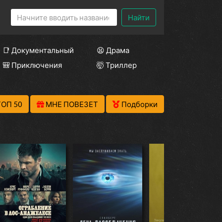
Найти
📑 Документальный
😫 Драма
🎒 Приключения
🤯 Триллер
ТОП 50
МНЕ ПОВЕЗЕТ
Подборки