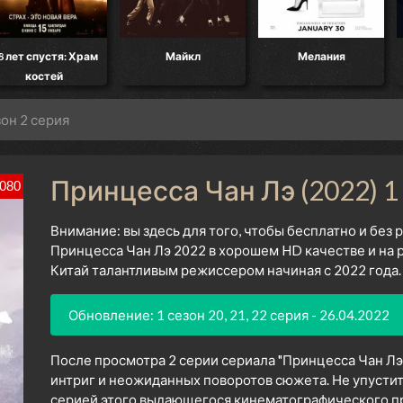
8 лет спустя: Храм
Майкл
Мелания
костей
зон 2 серия
Принцесса Чан Лэ (2022) 1
080
Внимание: вы здесь для того, чтобы бесплатно и без
Принцесса Чан Лэ 2022 в хорошем HD качестве и на 
Китай талантливым режиссером начиная с 2022 года.
Обновление: 1 сезон 20, 21, 22 серия - 26.04.2022
После просмотра 2 серии сериала "Принцесса Чан Лэ
интриг и неожиданных поворотов сюжета. Не упустит
серией этого выдающегося кинематографического про