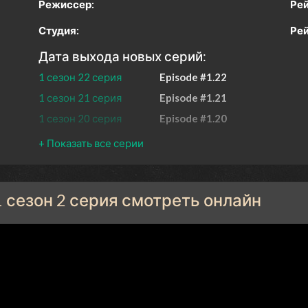
Режиссер:
Рей
Студия:
Рей
Дата выхода новых серий:
1 сезон 22 серия
Episode #1.22
1 сезон 21 серия
Episode #1.21
1 сезон 20 серия
Episode #1.20
1 сезон 19 серия
Episode #1.19
1 сезон 18 серия
Episode #1.18
1 сезон 17 серия
Episode #1.17
1 сезон 2 серия смотреть онлайн
1 сезон 16 серия
Episode #1.16
1 сезон 15 серия
Episode #1.15
1 сезон 14 серия
Episode #1.14
1 сезон 13 серия
Episode #1.13
1 сезон 12 серия
Episode #1.12
1 сезон 11 серия
Episode #1.11