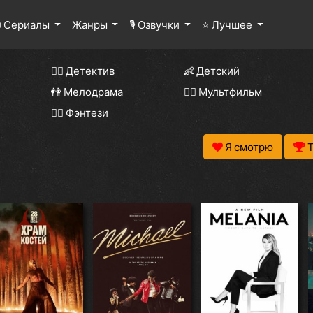
 Сериалы
Жанры
🎙 Озвучки
⭐ Лучшее
🕵️‍♂️ Детектив
👶 Детский
👫 Мелодрама
🧚‍♀️ Мультфильм
🧝‍♂️ Фэнтези
Я смотрю