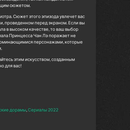
ющим сюжетом.
мотра. Сюжет этого эпизода увлечет вас
ни, проведенном перед экраном. Если вы
а в высоком качестве, то ваш выбор
ала Принцесса Чан Лэ поражает не
апоминающимися персонажами, которые
.
айтесь этим искусством, созданным
 для вас!
ские дорамы
Сериалы 2022