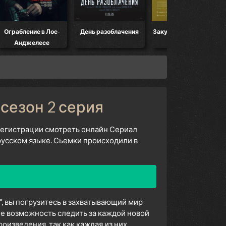
Ограбление в Лос-
День разоблачения
Закулисье реальности
Анджелесе
 сезон 2 серия
 регистрации смотреть онлайн Сериал
русском языке. Сьемки происходили в
", вы погрузитесь в захватывающий мир
е возможность следить за каждой новой
изведения, так как каждая из них