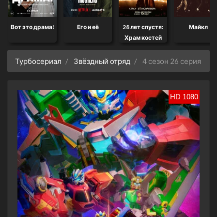
Вот это драма!
Его и её
28 лет спустя:
Майкл
Храм костей
Турбосериал
Звёздный отряд
4 сезон 26 серия
HD 1080