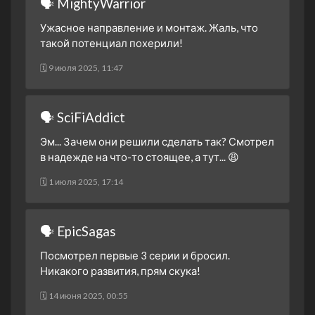
🗣 MightyWarrior
Часть первая.
2 сезон 23 серия
Не стоит недооценивать
Ужасное направление и монтаж. Жаль, что
такой потенциал похерили!
2 сезон 22 серия
Битва братьев
2 сезон 21 серия
Вера
🗓 9 июля 2025, 11:47
2 сезон 20 серия
Отвага и смелость
2 сезон 19 серия
Будущее зоргов
🗣 SciFiAddict
2 сезон 18 серия
Электрически паук
Эм... Зачем они решили сделать так? Смотрел
2 сезон 17 серия
Внезапная атака
в надежде на что-то стоящее, а тут... 😩
Листореза
🗓 1 июля 2025, 17:14
2 сезон 16 серия
В пути
2 сезон 15 серия
Правильный выбор
🗣 EpicSagas
2 сезон 14 серия
Участь самонадеянных
Посмотрел первые 3 серии и бросил.
2 сезон 13 серия
Сила энергоусилителя
Никакого развития, прям скука!
2 сезон 12 серия
Против стены
🗓 14 июня 2025, 00:55
2 сезон 11 серия
Сражайся! Бог битвы!