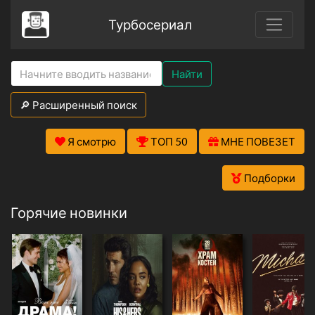
Турбосериал
Найти
🔎 Расширенный поиск
Я смотрю
ТОП 50
МНЕ ПОВЕЗЕТ
Подборки
Горячие новинки