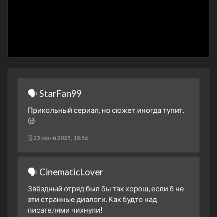
4 сезон 6 серия
4 сезон 5 серия
4 сезон 4 серия
4 сезон 3 серия
4 сезон 2 серия
4 сезон 1 серия
🗣 StarFan99
3 сезон 26 серия
Прикольный сериал, но сюжет иногда тупит.
3 сезон 25 серия
😒
3 сезон 24 серия
🗓 23 июня 2025, 10:56
3 сезон 23 серия
3 сезон 22 серия
🗣 CinematicLover
3 сезон 21 серия
3 сезон 20 серия
Звёздный отряд был бы так хорош, если б не
эти странные диалоги. Как будто над
3 сезон 19 серия
писателями чихнули!