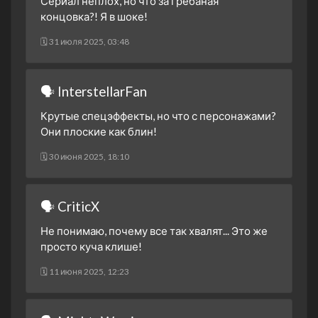
Сериал неплох, но что за грёбаная
3 сезон 3 серия
концовка?! Я в шоке!
3 сезон 2 серия
🗓 31 июля 2025, 03:48
3 сезон 1 серия
2 сезон 30 серия
Финальная битва. Часть
🗣 InterstellarFan
третья
Крутые спецэффекты, но что с персонажами?
2 сезон 29 серия
Финальная битва. Часть
Они плоские как блин!
вторая
2 сезон 28 серия
Финальная битва. Часть
🗓 30 июня 2025, 18:10
первая
2 сезон 27 серия
Конец зоргов. Часть
🗣 CriticX
вторая
2 сезон 26 серия
Конец зоргов. Часть
Не понимаю, почему все так хвалят... Это же
первая
просто куча клише!
2 сезон 25 серия
Противостояние воли.
🗓 11 июня 2025, 12:23
Часть вторая.
2 сезон 24 серия
Противостояние воли.