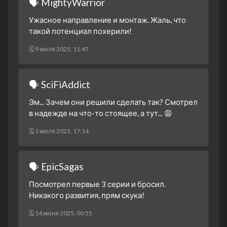
🗣 MightyWarrior
Часть первая.
2 сезон 23 серия
Не стоит недооценивать
Ужасное направление и монтаж. Жаль, что
такой потенциал похерили!
2 сезон 22 серия
Битва братьев
2 сезон 21 серия
Вера
🗓 9 июля 2025, 11:47
2 сезон 20 серия
Отвага и смелость
2 сезон 19 серия
Будущее зоргов
🗣 SciFiAddict
2 сезон 18 серия
Электрически паук
Эм... Зачем они решили сделать так? Смотрел
2 сезон 17 серия
Внезапная атака
в надежде на что-то стоящее, а тут... 😩
Листореза
🗓 1 июля 2025, 17:14
2 сезон 16 серия
В пути
2 сезон 15 серия
Правильный выбор
🗣 EpicSagas
2 сезон 14 серия
Участь самонадеянных
Посмотрел первые 3 серии и бросил.
2 сезон 13 серия
Сила энергоусилителя
Никакого развития, прям скука!
2 сезон 12 серия
Против стены
🗓 14 июня 2025, 00:55
2 сезон 11 серия
Сражайся! Бог битвы!