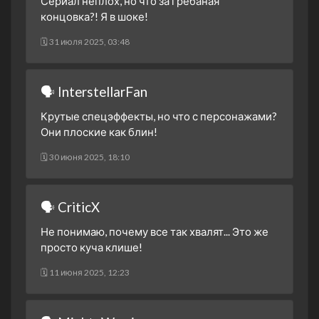
Сериал неплох, но что за грёбаная
3 сезон 3 серия
концовка?! Я в шоке!
3 сезон 2 серия
🗓 31 июля 2025, 03:48
3 сезон 1 серия
2 сезон 30 серия
Финальная битва. Часть
🗣 InterstellarFan
третья
Крутые спецэффекты, но что с персонажами?
2 сезон 29 серия
Финальная битва. Часть
Они плоские как блин!
вторая
2 сезон 28 серия
Финальная битва. Часть
🗓 30 июня 2025, 18:10
первая
2 сезон 27 серия
Конец зоргов. Часть
🗣 CriticX
вторая
2 сезон 26 серия
Конец зоргов. Часть
Не понимаю, почему все так хвалят... Это же
первая
просто куча клише!
2 сезон 25 серия
Противостояние воли.
🗓 11 июня 2025, 12:23
Часть вторая.
2 сезон 24 серия
Противостояние воли.