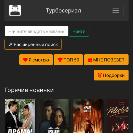
Турбосериал
Найти
🔎 Расширенный поиск
Я смотрю
ТОП 50
МНЕ ПОВЕЗЕТ
Подборки
Горячие новинки