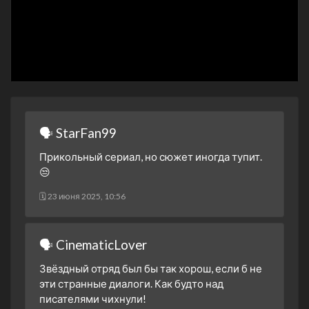
4 сезон 6 серия
4 сезон 5 серия
4 сезон 4 серия
4 сезон 3 серия
4 сезон 2 серия
4 сезон 1 серия
🗣 StarFan99
3 сезон 26 серия
Прикольный сериал, но сюжет иногда тупит.
3 сезон 25 серия
😒
3 сезон 24 серия
🗓 23 июня 2025, 10:56
3 сезон 23 серия
3 сезон 22 серия
🗣 CinematicLover
3 сезон 21 серия
3 сезон 20 серия
Звёздный отряд был бы так хорош, если б не
эти странные диалоги. Как будто над
3 сезон 19 серия
писателями чихнули!