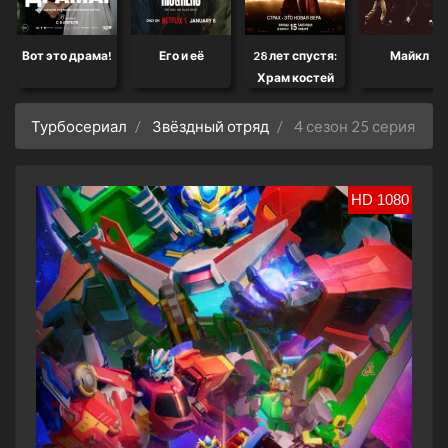
Вот это драма!
Его и её
28 лет спустя:
Майкл
Храм костей
Турбосериал
Звёздный отряд
4 сезон 25 серия
HD 1080