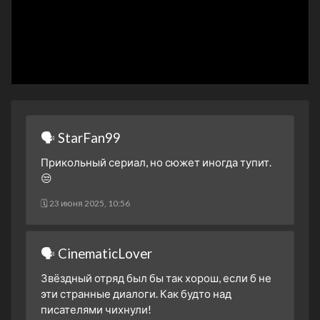
4 сезон 6 серия
4 сезон 5 серия
4 сезон 4 серия
4 сезон 3 серия
4 сезон 2 серия
4 сезон 1 серия
🗣 StarFan99
3 сезон 26 серия
Прикольный сериал, но сюжет иногда тупит.
3 сезон 25 серия
😒
3 сезон 24 серия
🗓 23 июня 2025, 10:56
3 сезон 23 серия
3 сезон 22 серия
🗣 CinematicLover
3 сезон 21 серия
3 сезон 20 серия
Звёздный отряд был бы так хорош, если б не
эти странные диалоги. Как будто над
3 сезон 19 серия
писателями чихнули!