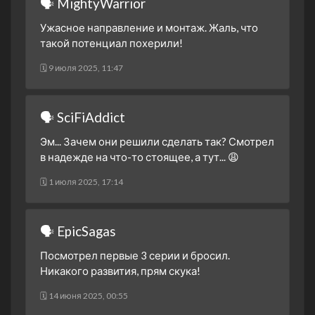
🗣 MightyWarrior
Часть первая.
2 сезон 23 серия
Не стоит недооценивать
Ужасное направление и монтаж. Жаль, что
такой потенциал похерили!
2 сезон 22 серия
Битва братьев
2 сезон 21 серия
Вера
🗓 9 июля 2025, 11:47
2 сезон 20 серия
Отвага и смелость
2 сезон 19 серия
Будущее зоргов
🗣 SciFiAddict
2 сезон 18 серия
Электрически паук
Эм... Зачем они решили сделать так? Смотрел
2 сезон 17 серия
Внезапная атака
в надежде на что-то стоящее, а тут... 😩
Листореза
🗓 1 июля 2025, 17:14
2 сезон 16 серия
В пути
2 сезон 15 серия
Правильный выбор
🗣 EpicSagas
2 сезон 14 серия
Участь самонадеянных
Посмотрел первые 3 серии и бросил.
2 сезон 13 серия
Сила энергоусилителя
Никакого развития, прям скука!
2 сезон 12 серия
Против стены
🗓 14 июня 2025, 00:55
2 сезон 11 серия
Сражайся! Бог битвы!