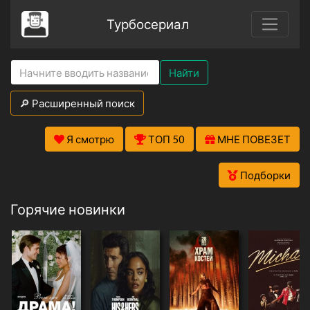
Турбосериал
Найти
🔎 Расширенный поиск
Я смотрю
ТОП 50
МНЕ ПОВЕЗЕТ
Подборки
Горячие новинки