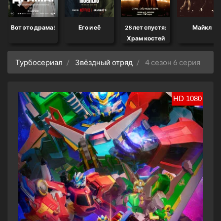
Вот это драма!
Его и её
28 лет спустя:
Майкл
Храм костей
Турбосериал
Звёздный отряд
4 сезон 6 серия
HD 1080