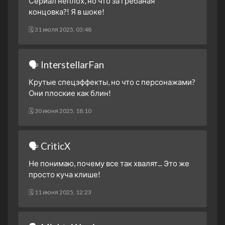
Сериал неплох, но что за грёбаная
3 сезон 3 серия
концовка?! Я в шоке!
3 сезон 2 серия
🗓 31 июля 2025, 03:48
3 сезон 1 серия
2 сезон 30 серия
Финальная битва. Часть
🗣 InterstellarFan
третья
Крутые спецэффекты, но что с персонажами?
2 сезон 29 серия
Финальная битва. Часть
Они плоские как блин!
вторая
2 сезон 28 серия
Финальная битва. Часть
🗓 30 июня 2025, 18:10
первая
2 сезон 27 серия
Конец зоргов. Часть
🗣 CriticX
вторая
2 сезон 26 серия
Конец зоргов. Часть
Не понимаю, почему все так хвалят... Это же
первая
просто куча клише!
2 сезон 25 серия
Противостояние воли.
🗓 11 июня 2025, 12:23
Часть вторая.
2 сезон 24 серия
Противостояние воли.