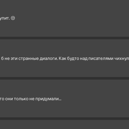
4 сезон 1 серия
3 сезон 26 серия
пит. 😒
3 сезон 25 серия
3 сезон 24 серия
3 сезон 23 серия
3 сезон 22 серия
3 сезон 21 серия
 б не эти странные диалоги. Как будто над писателями чихнул
3 сезон 20 серия
3 сезон 19 серия
3 сезон 18 серия
3 сезон 17 серия
3 сезон 16 серия
о они только не придумали...
3 сезон 15 серия
3 сезон 14 серия
3 сезон 13 серия