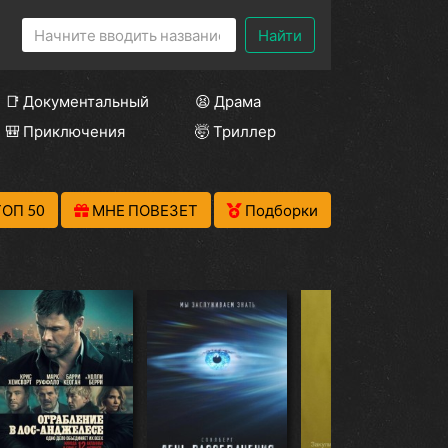
Найти
📑 Документальный
😫 Драма
🎒 Приключения
🤯 Триллер
ТОП 50
МНЕ ПОВЕЗЕТ
Подборки