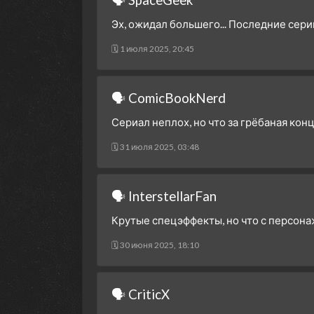
Эх, ожидал большего... Последние сери
🗓 1 июля 2025, 20:45
🗣 ComicBookNerd
Сериал неплох, но что за грёбаная конц
🗓 31 июля 2025, 03:48
🗣 InterstellarFan
Крутые спецэффекты, но что с персона
🗓 30 июня 2025, 18:10
🗣 CriticX