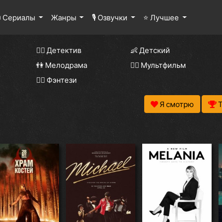
 Сериалы
Жанры
🎙 Озвучки
⭐ Лучшее
🕵️‍♂️ Детектив
👶 Детский
👫 Мелодрама
🧚‍♀️ Мультфильм
🧝‍♂️ Фэнтези
Я смотрю