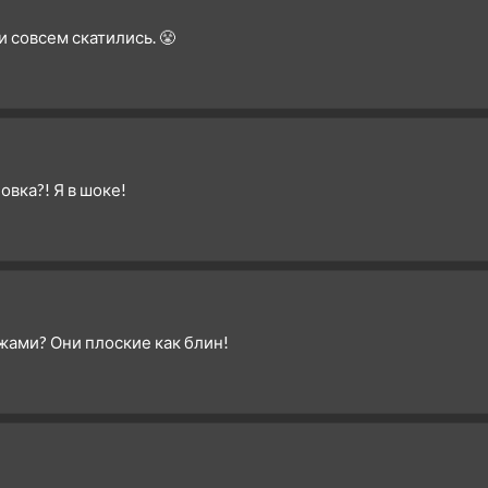
3 сезон 12 серия
и совсем скатились. 😤
3 сезон 11 серия
3 сезон 10 серия
3 сезон 9 серия
3 сезон 8 серия
3 сезон 7 серия
овка?! Я в шоке!
3 сезон 6 серия
3 сезон 5 серия
3 сезон 4 серия
3 сезон 3 серия
3 сезон 2 серия
жами? Они плоские как блин!
3 сезон 1 серия
2 сезон 30 серия
Финальная битва. Часть
третья
2 сезон 29 серия
Финальная битва. Часть
вторая