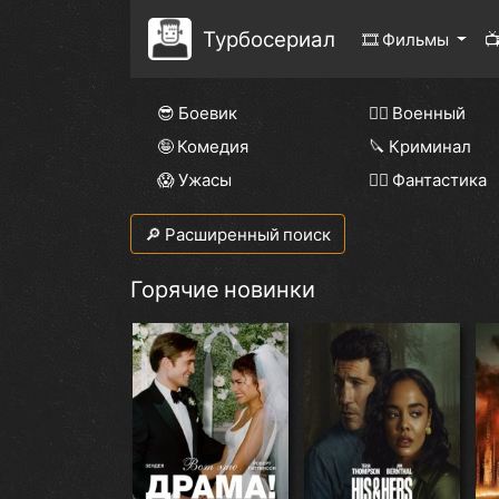
Турбосериал
🎞 Фильмы

😎 Боевик
👨‍✈️ Военный
🤪 Комедия
🔪 Криминал
😱 Ужасы
🧙‍♀️ Фантастика
🔎 Расширенный поиск
Горячие новинки