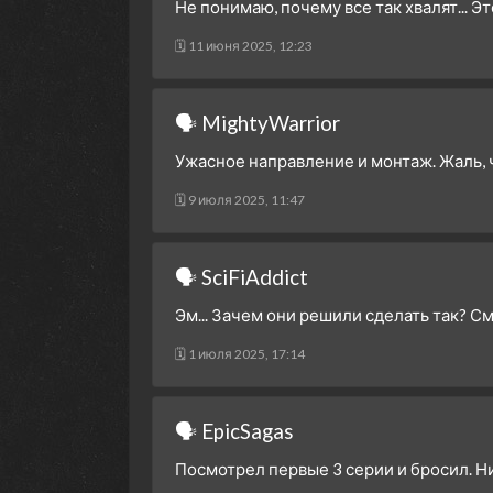
Не понимаю, почему все так хвалят... Э
🗓 11 июня 2025, 12:23
🗣 MightyWarrior
Ужасное направление и монтаж. Жаль, 
🗓 9 июля 2025, 11:47
🗣 SciFiAddict
Эм... Зачем они решили сделать так? Смо
🗓 1 июля 2025, 17:14
🗣 EpicSagas
Посмотрел первые 3 серии и бросил. Ни