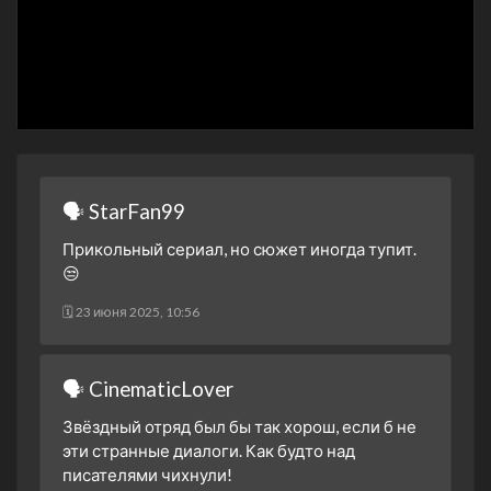
4 сезон 6 серия
4 сезон 5 серия
4 сезон 4 серия
4 сезон 3 серия
4 сезон 2 серия
4 сезон 1 серия
🗣 StarFan99
3 сезон 26 серия
Прикольный сериал, но сюжет иногда тупит.
3 сезон 25 серия
😒
3 сезон 24 серия
🗓 23 июня 2025, 10:56
3 сезон 23 серия
3 сезон 22 серия
🗣 CinematicLover
3 сезон 21 серия
3 сезон 20 серия
Звёздный отряд был бы так хорош, если б не
эти странные диалоги. Как будто над
3 сезон 19 серия
писателями чихнули!