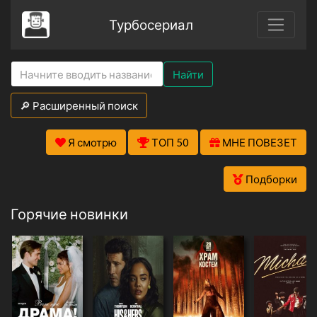
Турбосериал
Найти
🔎 Расширенный поиск
Я смотрю
ТОП 50
МНЕ ПОВЕЗЕТ
Подборки
Горячие новинки