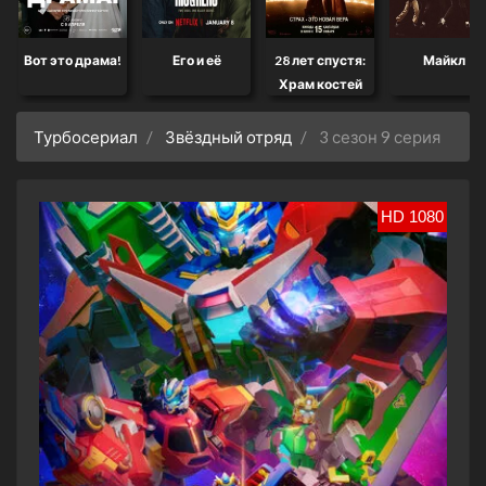
Вот это драма!
Его и её
28 лет спустя:
Майкл
Храм костей
Турбосериал
Звёздный отряд
3 сезон 9 серия
HD 1080