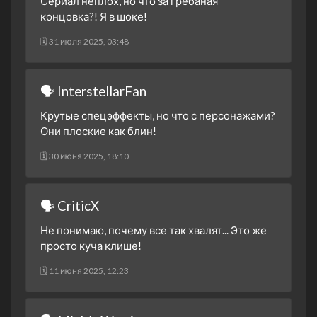
Сериал неплох, но что за грёбаная
3 сезон 3 серия
концовка?! Я в шоке!
3 сезон 2 серия
🗓 31 июля 2025, 03:48
3 сезон 1 серия
2 сезон 30 серия
Финальная битва. Часть
🗣 InterstellarFan
третья
Крутые спецэффекты, но что с персонажами?
2 сезон 29 серия
Финальная битва. Часть
Они плоские как блин!
вторая
2 сезон 28 серия
Финальная битва. Часть
🗓 30 июня 2025, 18:10
первая
2 сезон 27 серия
Конец зоргов. Часть
🗣 CriticX
вторая
2 сезон 26 серия
Конец зоргов. Часть
Не понимаю, почему все так хвалят... Это же
первая
просто куча клише!
2 сезон 25 серия
Противостояние воли.
🗓 11 июня 2025, 12:23
Часть вторая.
2 сезон 24 серия
Противостояние воли.