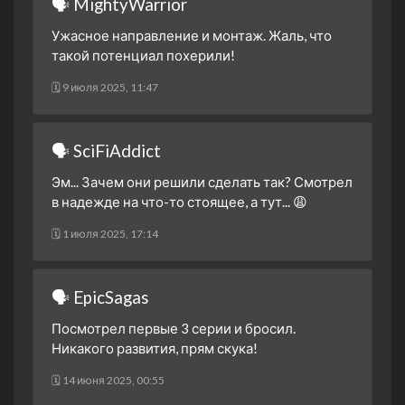
🗣 MightyWarrior
Часть первая.
2 сезон 23 серия
Не стоит недооценивать
Ужасное направление и монтаж. Жаль, что
такой потенциал похерили!
2 сезон 22 серия
Битва братьев
2 сезон 21 серия
Вера
🗓 9 июля 2025, 11:47
2 сезон 20 серия
Отвага и смелость
2 сезон 19 серия
Будущее зоргов
🗣 SciFiAddict
2 сезон 18 серия
Электрически паук
Эм... Зачем они решили сделать так? Смотрел
2 сезон 17 серия
Внезапная атака
в надежде на что-то стоящее, а тут... 😩
Листореза
🗓 1 июля 2025, 17:14
2 сезон 16 серия
В пути
2 сезон 15 серия
Правильный выбор
🗣 EpicSagas
2 сезон 14 серия
Участь самонадеянных
Посмотрел первые 3 серии и бросил.
2 сезон 13 серия
Сила энергоусилителя
Никакого развития, прям скука!
2 сезон 12 серия
Против стены
🗓 14 июня 2025, 00:55
2 сезон 11 серия
Сражайся! Бог битвы!