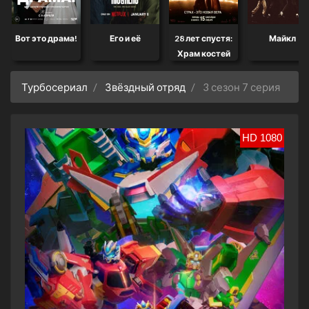
Вот это драма!
Его и её
28 лет спустя:
Майкл
Храм костей
Турбосериал
Звёздный отряд
3 сезон 7 серия
HD 1080