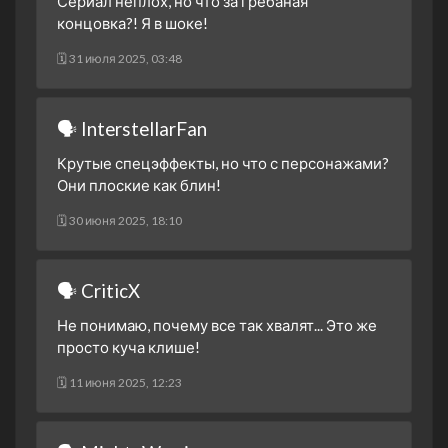
Сериал неплох, но что за грёбаная
3 сезон 3 серия
концовка?! Я в шоке!
3 сезон 2 серия
🗓 31 июля 2025, 03:48
3 сезон 1 серия
2 сезон 30 серия
Финальная битва. Часть
🗣 InterstellarFan
третья
Крутые спецэффекты, но что с персонажами?
2 сезон 29 серия
Финальная битва. Часть
Они плоские как блин!
вторая
2 сезон 28 серия
Финальная битва. Часть
🗓 30 июня 2025, 18:10
первая
2 сезон 27 серия
Конец зоргов. Часть
🗣 CriticX
вторая
2 сезон 26 серия
Конец зоргов. Часть
Не понимаю, почему все так хвалят... Это же
первая
просто куча клише!
2 сезон 25 серия
Противостояние воли.
🗓 11 июня 2025, 12:23
Часть вторая.
2 сезон 24 серия
Противостояние воли.