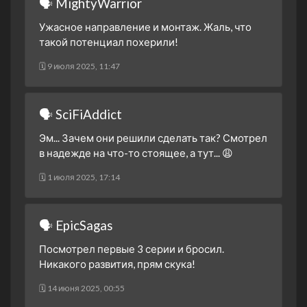
🗣 MightyWarrior
Часть первая.
2 сезон 23 серия
Не стоит недооценивать
Ужасное направление и монтаж. Жаль, что
такой потенциал похерили!
2 сезон 22 серия
Битва братьев
2 сезон 21 серия
Вера
🗓 9 июля 2025, 11:47
2 сезон 20 серия
Отвага и смелость
2 сезон 19 серия
Будущее зоргов
🗣 SciFiAddict
2 сезон 18 серия
Электрически паук
Эм... Зачем они решили сделать так? Смотрел
2 сезон 17 серия
Внезапная атака
в надежде на что-то стоящее, а тут... 😩
Листореза
🗓 1 июля 2025, 17:14
2 сезон 16 серия
В пути
2 сезон 15 серия
Правильный выбор
🗣 EpicSagas
2 сезон 14 серия
Участь самонадеянных
Посмотрел первые 3 серии и бросил.
2 сезон 13 серия
Сила энергоусилителя
Никакого развития, прям скука!
2 сезон 12 серия
Против стены
🗓 14 июня 2025, 00:55
2 сезон 11 серия
Сражайся! Бог битвы!