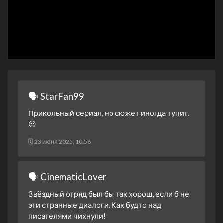
4 сезон 6 серия
4 сезон 5 серия
4 сезон 4 серия
4 сезон 3 серия
4 сезон 2 серия
4 сезон 1 серия
🗣 StarFan99
3 сезон 26 серия
Прикольный сериал, но сюжет иногда тупит.
3 сезон 25 серия
😒
3 сезон 24 серия
🗓 23 июня 2025, 10:56
3 сезон 23 серия
3 сезон 22 серия
🗣 CinematicLover
3 сезон 21 серия
3 сезон 20 серия
Звёздный отряд был бы так хорош, если б не
эти странные диалоги. Как будто над
3 сезон 19 серия
писателями чихнули!