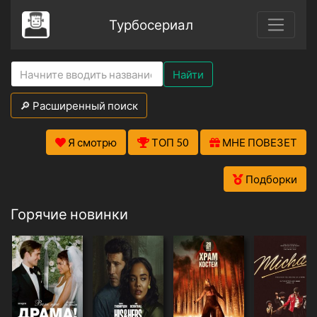
Турбосериал
Найти
🔎 Расширенный поиск
Я смотрю
ТОП 50
МНЕ ПОВЕЗЕТ
Подборки
Горячие новинки