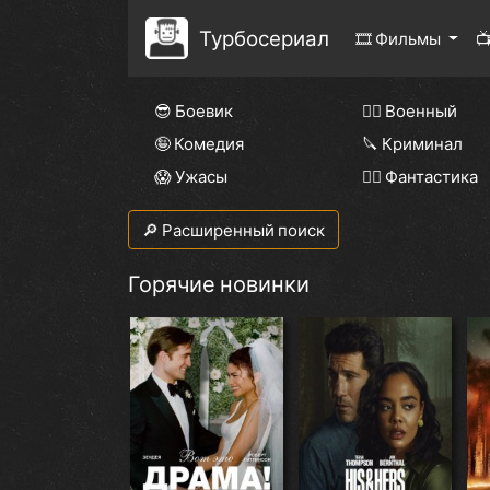
Турбосериал
🎞 Фильмы

😎 Боевик
👨‍✈️ Военный
🤪 Комедия
🔪 Криминал
😱 Ужасы
🧙‍♀️ Фантастика
🔎 Расширенный поиск
Горячие новинки