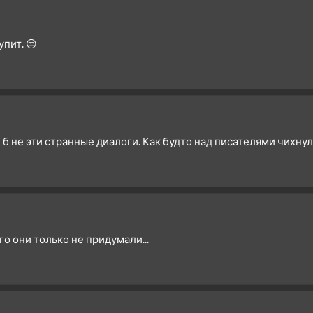
4 сезон 1 серия
3 сезон 26 серия
пит. 😒
3 сезон 25 серия
3 сезон 24 серия
3 сезон 23 серия
3 сезон 22 серия
3 сезон 21 серия
 б не эти странные диалоги. Как будто над писателями чихнул
3 сезон 20 серия
3 сезон 19 серия
3 сезон 18 серия
3 сезон 17 серия
3 сезон 16 серия
о они только не придумали...
3 сезон 15 серия
3 сезон 14 серия
3 сезон 13 серия