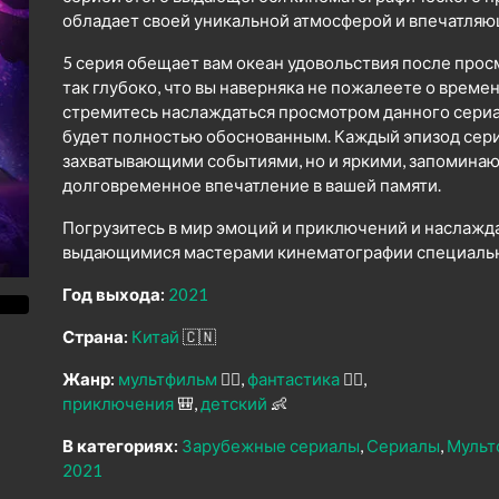
обладает своей уникальной атмосферой и впечатля
5 серия обещает вам океан удовольствия после прос
так глубоко, что вы наверняка не пожалеете о време
стремитесь наслаждаться просмотром данного сериал
будет полностью обоснованным. Каждый эпизод сери
захватывающими событиями, но и яркими, запомина
долговременное впечатление в вашей памяти.
Погрузитесь в мир эмоций и приключений и наслажд
выдающимися мастерами кинематографии специально
Год выхода:
2021
Страна:
Китай
🇨🇳
Жанр:
мультфильм
🧚‍♀️
фантастика
🧙‍♀️
приключения
🎒
детский
👶
В категориях:
Зарубежные сериалы
Сериалы
Мульт
2021