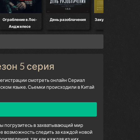
е в Лос-
День разоблачения
Закулисье реальности
Мандало
лесе
езон 5 серия
 регистрации смотреть онлайн Сериал
сском языке. Сьемки происходили в Китай
вы погрузитесь в захватывающий мир
е возможность следить за каждой новой
изведения, так как каждая из них