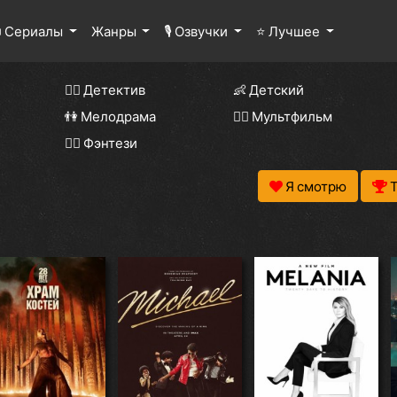
 Сериалы
Жанры
🎙 Озвучки
⭐ Лучшее
🕵️‍♂️ Детектив
👶 Детский
👫 Мелодрама
🧚‍♀️ Мультфильм
🧝‍♂️ Фэнтези
Я смотрю