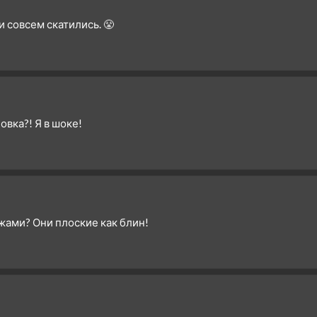
3 сезон 12 серия
и совсем скатились. 😤
3 сезон 11 серия
3 сезон 10 серия
3 сезон 9 серия
3 сезон 8 серия
3 сезон 7 серия
овка?! Я в шоке!
3 сезон 6 серия
3 сезон 5 серия
3 сезон 4 серия
3 сезон 3 серия
3 сезон 2 серия
жами? Они плоские как блин!
3 сезон 1 серия
2 сезон 30 серия
Финальная битва. Часть
третья
2 сезон 29 серия
Финальная битва. Часть
вторая