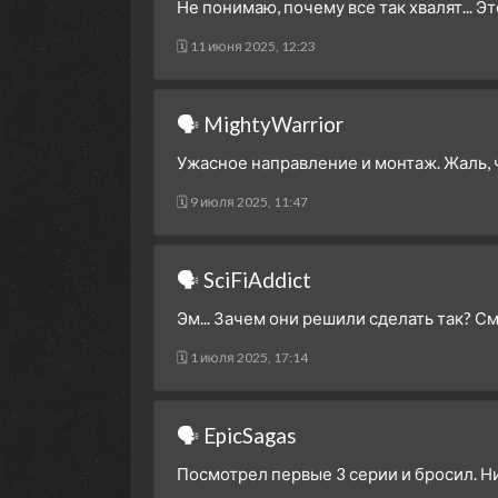
Не понимаю, почему все так хвалят... Э
🗓 11 июня 2025, 12:23
🗣 MightyWarrior
Ужасное направление и монтаж. Жаль, 
🗓 9 июля 2025, 11:47
🗣 SciFiAddict
Эм... Зачем они решили сделать так? Смо
🗓 1 июля 2025, 17:14
🗣 EpicSagas
Посмотрел первые 3 серии и бросил. Ни