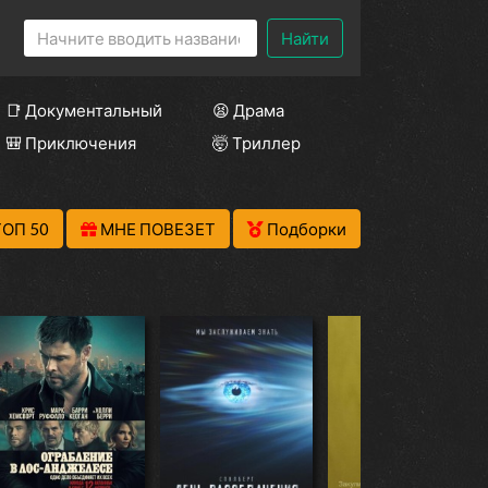
Найти
📑 Документальный
😫 Драма
🎒 Приключения
🤯 Триллер
ТОП 50
МНЕ ПОВЕЗЕТ
Подборки