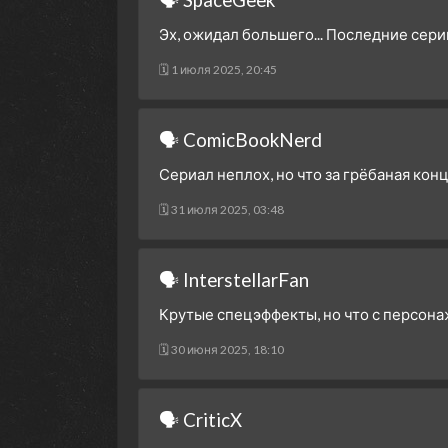
Эх, ожидал большего... Последние сери
🗓 1 июля 2025, 20:45
🗣 ComicBookNerd
Сериал неплох, но что за грёбаная конц
🗓 31 июля 2025, 03:48
🗣 InterstellarFan
Крутые спецэффекты, но что с персона
🗓 30 июня 2025, 18:10
🗣 CriticX