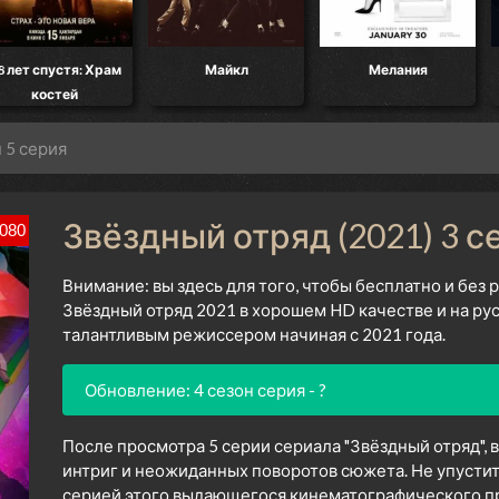
я: Храм
Майкл
Мелания
Ограблени
й
Андже
н 5 серия
Звёздный отряд (2021) 3 с
080
Внимание: вы здесь для того, чтобы бесплатно и без
Звёздный отряд 2021 в хорошем HD качестве и на ру
талантливым режиссером начиная с 2021 года.
Обновление: 4 сезон серия - ?
После просмотра 5 серии сериала "Звёздный отряд", 
интриг и неожиданных поворотов сюжета. Не упустит
серией этого выдающегося кинематографического про