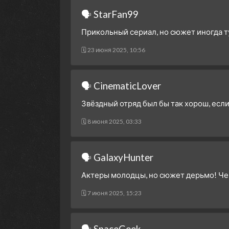
🗣 StarFan99
Прикольный сериал, но сюжет иногда ту
🗓 23 июня 2025, 10:56
🗣 CinematicLover
Звёздный отряд был бы так хорош, если
🗓 8 июня 2025, 03:33
🗣 GalaxyHunter
Актеры молодцы, но сюжет дерьмо! Чег
🗓 7 июня 2025, 15:23
🗣 SpaceGeek