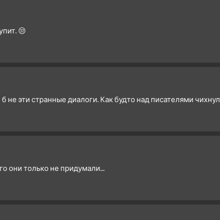
4 сезон 1 серия
3 сезон 26 серия
пит. 😒
3 сезон 25 серия
3 сезон 24 серия
3 сезон 23 серия
3 сезон 22 серия
3 сезон 21 серия
 б не эти странные диалоги. Как будто над писателями чихнул
3 сезон 20 серия
3 сезон 19 серия
3 сезон 18 серия
3 сезон 17 серия
3 сезон 16 серия
о они только не придумали...
3 сезон 15 серия
3 сезон 14 серия
3 сезон 13 серия