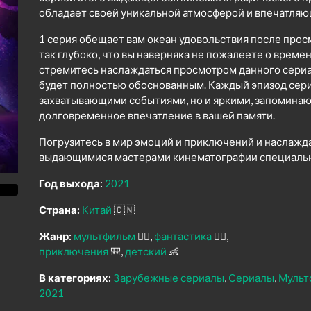
обладает своей уникальной атмосферой и впечатля
1 серия обещает вам океан удовольствия после прос
так глубоко, что вы наверняка не пожалеете о време
стремитесь наслаждаться просмотром данного сериал
будет полностью обоснованным. Каждый эпизод сери
захватывающими событиями, но и яркими, запомина
долговременное впечатление в вашей памяти.
Погрузитесь в мир эмоций и приключений и наслажд
выдающимися мастерами кинематографии специально
Год выхода:
2021
Страна:
Китай
🇨🇳
Жанр:
мультфильм
🧚‍♀️
фантастика
🧙‍♀️
приключения
🎒
детский
👶
В категориях:
Зарубежные сериалы
Сериалы
Мульт
2021