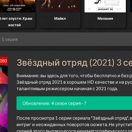
8 лет спустя: Храм
Майкл
Мелания
костей
н 1 серия
Звёздный отряд (2021) 3 с
080
Внимание: вы здесь для того, чтобы бесплатно и без
Звёздный отряд 2021 в хорошем HD качестве и на ру
талантливым режиссером начиная с 2021 года.
Обновление: 4 сезон серия - ?
После просмотра 1 серии сериала "Звёздный отряд", 
интриг и неожиданных поворотов сюжета. Не упустит
серией этого выдающегося кинематографического про