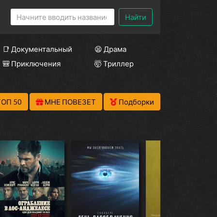
Найти
📑 Документальный
😫 Драма
🎒 Приключения
🤯 Триллер
ТОП 50
МНЕ ПОВЕЗЕТ
Подборки