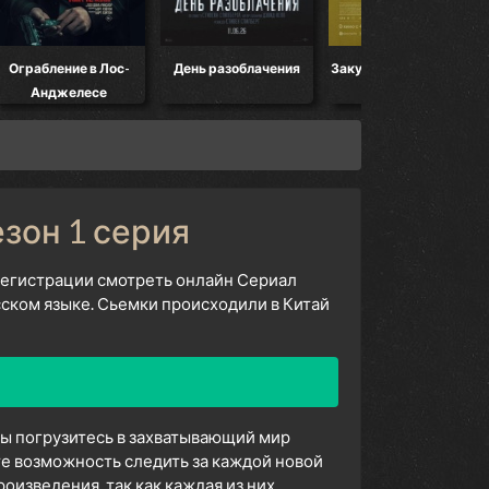
Ограбление в Лос-
День разоблачения
Закулисье реальности
Анджелесе
езон 1 серия
 регистрации смотреть онлайн Сериал
сском языке. Сьемки происходили в Китай
вы погрузитесь в захватывающий мир
е возможность следить за каждой новой
изведения, так как каждая из них