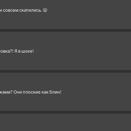
3 сезон 12 серия
и совсем скатились. 😤
3 сезон 11 серия
3 сезон 10 серия
3 сезон 9 серия
3 сезон 8 серия
3 сезон 7 серия
овка?! Я в шоке!
3 сезон 6 серия
3 сезон 5 серия
3 сезон 4 серия
3 сезон 3 серия
3 сезон 2 серия
жами? Они плоские как блин!
3 сезон 1 серия
2 сезон 30 серия
Финальная битва. Часть
третья
2 сезон 29 серия
Финальная битва. Часть
вторая