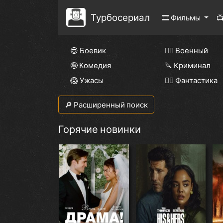
Турбосериал
🎞 Фильмы

😎 Боевик
👨‍✈️ Военный
🤪 Комедия
🔪 Криминал
😱 Ужасы
🧙‍♀️ Фантастика
🔎 Расширенный поиск
Горячие новинки