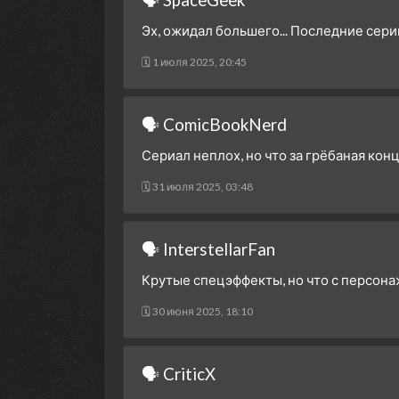
Эх, ожидал большего... Последние сери
🗓 1 июля 2025, 20:45
🗣 ComicBookNerd
Сериал неплох, но что за грёбаная конц
🗓 31 июля 2025, 03:48
🗣 InterstellarFan
Крутые спецэффекты, но что с персона
🗓 30 июня 2025, 18:10
🗣 CriticX