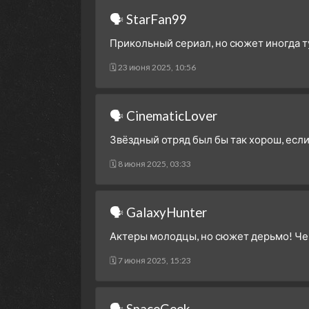
🗣 StarFan99
Прикольный сериал, но сюжет иногда ту
🗓 23 июня 2025, 10:56
🗣 CinematicLover
Звёздный отряд был бы так хорош, если
🗓 8 июня 2025, 03:33
🗣 GalaxyHunter
Актеры молодцы, но сюжет дерьмо! Чег
🗓 7 июня 2025, 15:23
🗣 SpaceGeek