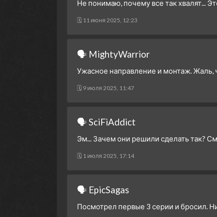
Не понимаю, почему все так хвалят... Э
🗓 11 июня 2025, 12:23
🗣 MightyWarrior
Ужасное направление и монтаж. Жаль, 
🗓 9 июля 2025, 11:47
🗣 SciFiAddict
Эм... Зачем они решили сделать так? Смо
🗓 1 июля 2025, 17:14
🗣 EpicSagas
Посмотрел первые 3 серии и бросил. Ни