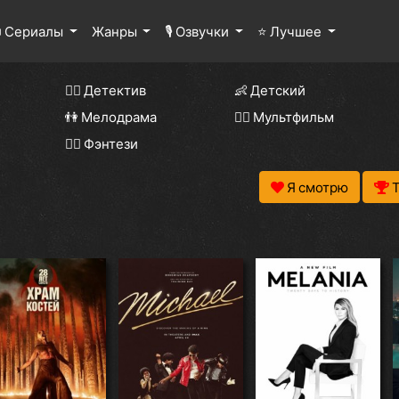
 Сериалы
Жанры
🎙 Озвучки
⭐ Лучшее
🕵️‍♂️ Детектив
👶 Детский
👫 Мелодрама
🧚‍♀️ Мультфильм
🧝‍♂️ Фэнтези
Я смотрю