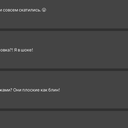
3 сезон 12 серия
и совсем скатились. 😤
3 сезон 11 серия
3 сезон 10 серия
3 сезон 9 серия
3 сезон 8 серия
3 сезон 7 серия
овка?! Я в шоке!
3 сезон 6 серия
3 сезон 5 серия
3 сезон 4 серия
3 сезон 3 серия
3 сезон 2 серия
жами? Они плоские как блин!
3 сезон 1 серия
2 сезон 30 серия
Финальная битва. Часть
третья
2 сезон 29 серия
Финальная битва. Часть
вторая