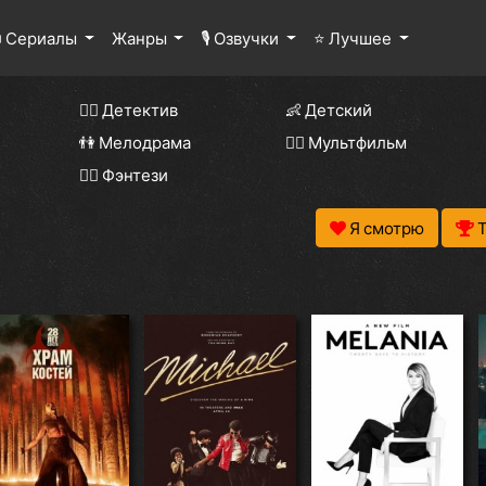
 Сериалы
Жанры
🎙 Озвучки
⭐ Лучшее
🕵️‍♂️ Детектив
👶 Детский
👫 Мелодрама
🧚‍♀️ Мультфильм
🧝‍♂️ Фэнтези
Я смотрю