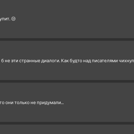
4 сезон 1 серия
3 сезон 26 серия
пит. 😒
3 сезон 25 серия
3 сезон 24 серия
3 сезон 23 серия
3 сезон 22 серия
3 сезон 21 серия
 б не эти странные диалоги. Как будто над писателями чихнул
3 сезон 20 серия
3 сезон 19 серия
3 сезон 18 серия
3 сезон 17 серия
3 сезон 16 серия
о они только не придумали...
3 сезон 15 серия
3 сезон 14 серия
3 сезон 13 серия