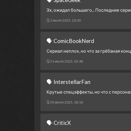
Эх, ожидал большего... Последние сери
🗓 1 июля 2025, 20:45
🗣 ComicBookNerd
Сериал неплох, но что за грёбаная конц
🗓 31 июля 2025, 03:48
🗣 InterstellarFan
Крутые спецэффекты, но что с персона
🗓 30 июня 2025, 18:10
🗣 CriticX