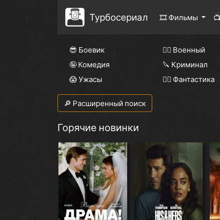
Турбосериал
🎞 Фильмы

😎 Боевик
👨‍✈️ Военный
🤪 Комедия
🔪 Криминал
😱 Ужасы
🧙‍♀️ Фантастика
🔎 Расширенный поиск
Горячие новинки