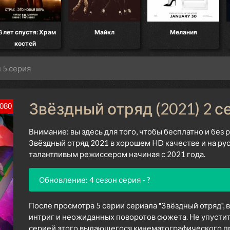
я: Храм
Майкл
Мелания
Ограблени
й
Андже
н 5 серия
Звёздный отряд (2021) 2 с
080
Внимание: вы здесь для того, чтобы бесплатно и без
Звёздный отряд 2021 в хорошем HD качестве и на ру
талантливым режиссером начиная с 2021 года.
Обновление: 4 сезон серия - ?
После просмотра 5 серии сериала "Звёздный отряд", 
интриг и неожиданных поворотов сюжета. Не упустит
серией этого выдающегося кинематографического про