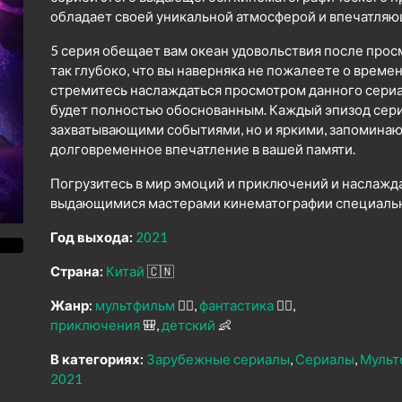
обладает своей уникальной атмосферой и впечатля
5 серия обещает вам океан удовольствия после прос
так глубоко, что вы наверняка не пожалеете о време
стремитесь наслаждаться просмотром данного сериал
будет полностью обоснованным. Каждый эпизод сери
захватывающими событиями, но и яркими, запомина
долговременное впечатление в вашей памяти.
Погрузитесь в мир эмоций и приключений и наслажд
выдающимися мастерами кинематографии специально
Год выхода:
2021
Страна:
Китай
🇨🇳
Жанр:
мультфильм
🧚‍♀️
фантастика
🧙‍♀️
приключения
🎒
детский
👶
В категориях:
Зарубежные сериалы
Сериалы
Мульт
2021