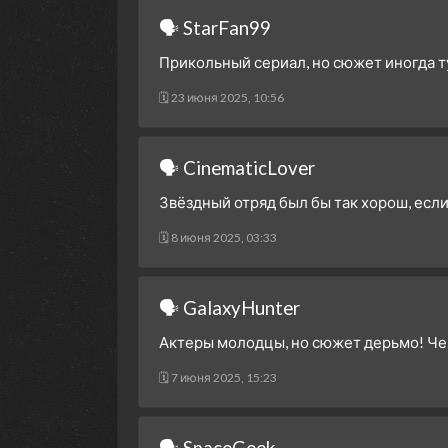
🗣 StarFan99
Прикольный сериал, но сюжет иногда ту
🗓 23 июня 2025, 10:56
🗣 CinematicLover
Звёздный отряд был бы так хорош, если
🗓 8 июня 2025, 03:33
🗣 GalaxyHunter
Актеры молодцы, но сюжет дерьмо! Чег
🗓 7 июня 2025, 15:23
🗣 SpaceGeek