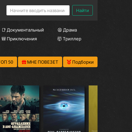
Найти
📑 Документальный
😫 Драма
🎒 Приключения
🤯 Триллер
ТОП 50
МНЕ ПОВЕЗЕТ
Подборки