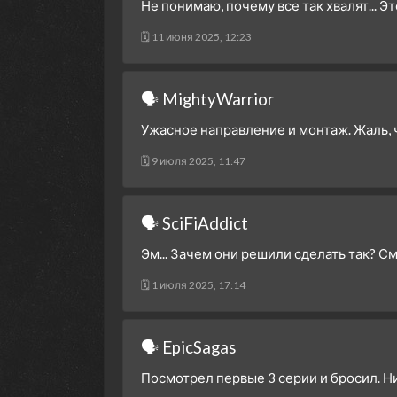
Не понимаю, почему все так хвалят... Э
🗓 11 июня 2025, 12:23
🗣 MightyWarrior
Ужасное направление и монтаж. Жаль, 
🗓 9 июля 2025, 11:47
🗣 SciFiAddict
Эм... Зачем они решили сделать так? Смо
🗓 1 июля 2025, 17:14
🗣 EpicSagas
Посмотрел первые 3 серии и бросил. Ни