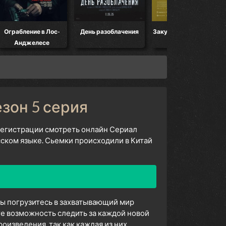
е в Лос-
День разоблачения
Закулисье реальности
Мандало
лесе
езон 5 серия
 регистрации смотреть онлайн Сериал
сском языке. Сьемки происходили в Китай
вы погрузитесь в захватывающий мир
е возможность следить за каждой новой
изведения, так как каждая из них